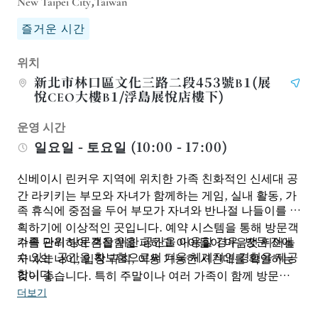
New Taipei City,Taiwan
즐거운 시간
위치
新北市林口區文化三路二段453號B1(展
悅CEO大樓B1/浮島展悅店樓下)
운영 시간
일요일 - 토요일 (10:00 - 17:00)
신베이시 린커우 지역에 위치한 가족 친화적인 신세대 공
간 라키키는 부모와 자녀가 함께하는 게임, 실내 활동, 가
족 휴식에 중점을 두어 부모가 자녀와 반나절 나들이를 계
획하기에 이상적인 곳입니다. 예약 시스템을 통해 방문객
가족 단위 방문객을 위한 공간을 이용할 경우, 방문 전에
수를 관리하여 혼잡함을 피하고 아이들이 마음껏 뛰어놀
수 있는 공간을 확보함으로써 더욱 체계적인 경험을 제공
자녀의 나이, 입장 규칙, 이용 가능한 시간대를 확인하는
합니다.
것이 좋습니다. 특히 주말이나 여러 가족이 함께 방문하
는 경우에는 사전 예약을 권장합니다. 또한, 부모는 자녀
더보기
의 활동량과 식사 시간을 고려하여 방문 시간을 계획하면