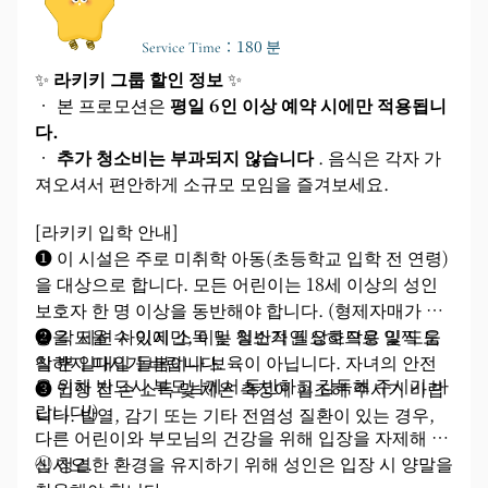
발열, 감기 또는 기타 전염성 질환이 있는 경우, 다른 어린이와
➍공공장소 내에서 외부 음식을 드실 경우, 1인당 NT$50의 청
Service Time：180 분
➏ 입장 기간 동안 부적절한 사용이나 부주의로 인해 행사장, 장
비용은 파손된 물품의 가치, 수리비, 필요한 청소비 등을 포함하
✨
라키키 그룹 할인 정보
✨
친절한 안내 말씀드립니다:
• 본 프로모션은
평일 6인 이상 예약 시에만 적용됩니
좌석이 한정되어 있으니 미리 예약하셔서 자리를 확보하시는 것을
다.
고객님의 자리는 15분 동안 예약해 두겠습니다. 만약 연락이 닿지
•
추가 청소비는 부과되지 않습니다
. 음식은 각자 가
* 본 공지는 변경될 수 있습니다. 최신 정보는 현장 공지 또는 
* 화요일은 공휴일입니다.
져오셔서 편안하게 소규모 모임을 즐겨보세요.
[라키키 입학 안내]
➊ 이 시설은 주로 미취학 아동(초등학교 입학 전 연령)
을 대상으로 합니다. 모든 어린이는 18세 이상의 성인
보호자 한 명 이상을 동반해야 합니다. (형제자매가 활
동을 도울 수 있지만, 이는 일반적인 상호작용 및 도움
➋ 각 세션 사이에 소독 및 청소가 필요하므로 일찍 도
일 뿐 일대일 돌봄이나 보육이 아닙니다. 자녀의 안전
착하지 마시기 바랍니다.
을 위해 반드시 부모님께서 동반하고 감독해 주시기 바
➌ 입장 전 손 소독 및 체온 측정에 협조해 주시기 바랍
랍니다!)
니다. 발열, 감기 또는 기타 전염성 질환이 있는 경우,
다른 어린이와 부모님의 건강을 위해 입장을 자제해 주
십시오.
④ 청결한 환경을 유지하기 위해 성인은 입장 시 양말을