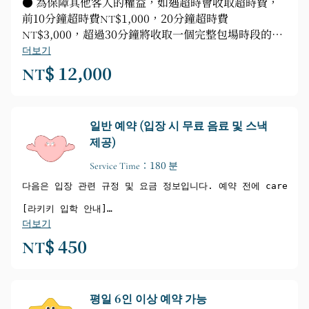
● 為保障其他客人的權益，如遇超時會收取超時費，
前10分鐘超時費NT$1,000，20分鐘超時費
NT$3,000，超過30分鐘將收取一個完整包場時段的費
用。
더보기
NT$ 12,000
일반 예약 (입장 시 무료 음료 및 스낵
제공)
Service Time：180 분
다음은 입장 관련 규정 및 요금 정보입니다. 예약 전에 carefu
[라키키 입학 안내]
➊ 이 도서관은 주로 초등학교 입학 전 연령의 미취학 아동을 대
더보기
입장하려면 18세 이상의 성인 한 명 이상을 동반해야 합니다.
NT$ 450
(형과 누나들이 현장에 함께 있어 활동을 도왔습니다.)
하지만 이는 일대일 돌봄이나 보육 서비스가 아닌 일반적인 상호 
자녀의 안전을 위해 부모님께서 동반하여 감독해 주시기 바랍니다.
➋ 각 세션 사이에 소독 및 청소가 필요하므로 일찍 도착하지 마
평일 6인 이상 예약 가능
➌입장 전 손 소독 및 이마 체온 측정에 협조해 주시기 바랍니다.