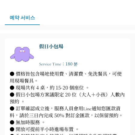
놀이, 휴식, 귀가 시간을 더욱 원활하게 조절할 수 있습니
다.
예약 서비스
假日小包場
Service Time：180 분
● 價格皆包含場地使用費、清潔費、免洗餐具，可使
用現場餐具。
● 現場共有 4 桌，約 15-20 個座位 。
● 假日小包場方案議限定 20 位（大人＋小孩）人數內
預約 。
● 訂單確認成立後，服務人員會用Line通知您匯款資
料，請於三日內完成 50% 對訂金匯款，以保留預約。
● 無加時服務 。
● 開放可提前半小時進場布置 。