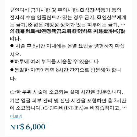
🎈인디바 금기사항 및 주의사항: ❎ 심장 박동기 등의
전자식 수술 임플란트가 있는 경우 금기, ❎ 임산부에게
는 금기, ❎ 넓은 개방성 상처가 있는 피부에는 금기, ❎
의사에 의해 혈전정맥염으로 진단받은 환자에게는 금
✅ 임플란트는 어떠한 금기사항 없이도 사용할 수 있습
기;
니다.
⏺️ 시술 후 8시간 이내에는 온열 요법을 병행하지 마십
시오.
⏺️하루에 여러 부위를 시술할 수 있습니다
⏺️동일한 지역이라면 8시간 간격으로 방문해야 합니
다.
👉한 부위 시술에 소요되는 실제 시간은 30분입니다.
기본 얼굴 피부 관리 및 진단 시간을 포함하면 총 2시간
이 소요됩니다. 👉인디바(INDIBA)는 비침습적이고, 피
부에 손상을 주지 않으며, 상처를 남기지 않고, 회복 시
더보기
간이 필요 없으며, 통증이 없습니다. 👉인디바 시술은
NT$ 6,000
단 한 번만으로도 눈에 띄는 효과를 볼 수 있습니다. 시