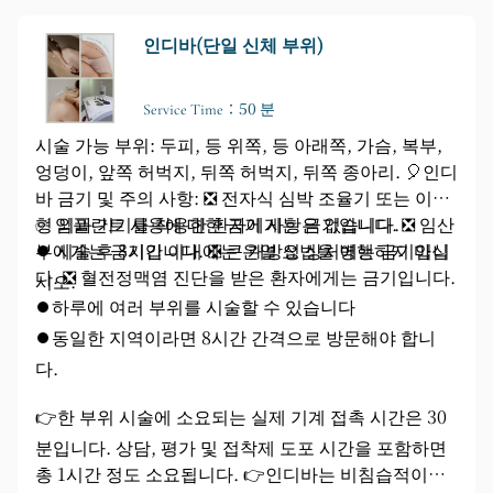
술 횟수와 시간은 개인의 체형과 필요에 따라 조절됩니
다. 부위당 최소 6회 시술을 권장하며, 더욱 집중적인
인디바(단일 신체 부위)
관리를 위해서는 주 2~3회 시술을 권장합니다.
Service Time：50 분
시술 가능 부위: 두피, 등 위쪽, 등 아래쪽, 가슴, 복부,
엉덩이, 앞쪽 허벅지, 뒤쪽 허벅지, 뒤쪽 종아리. 🎈인디
바 금기 및 주의 사항: ❎ 전자식 심박 조율기 또는 이식
형 외과 기기를 착용한 환자에게는 금기입니다. ❎ 임산
✅ 임플란트 사용에 대한 금기 사항은 없습니다.
부에게는 금기입니다. ❎ 큰 개방성 상처에는 금기입니
⏺️ 시술 후 8시간 이내에는 온열 요법을 병행하지 마십
다. ❎ 혈전정맥염 진단을 받은 환자에게는 금기입니다.
시오.
⏺️하루에 여러 부위를 시술할 수 있습니다
⏺️동일한 지역이라면 8시간 간격으로 방문해야 합니
다.
👉한 부위 시술에 소요되는 실제 기계 접촉 시간은 30
분입니다. 상담, 평가 및 접착제 도포 시간을 포함하면
총 1시간 정도 소요됩니다. 👉인디바는 비침습적이고