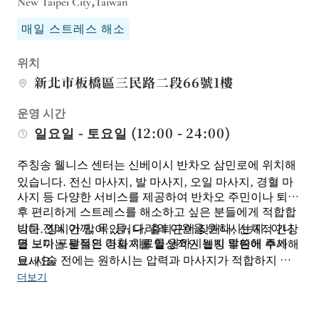
New Taipei City,Taiwan
매일 스트레스 해소
위치
新北市板橋區三民路二段66號1樓
운영 시간
일요일 - 토요일 (12:00 - 24:00)
주칭송 웰니스 센터는 신베이시 반차오 삼민로에 위치해
있습니다. 전신 마사지, 발 마사지, 오일 마사지, 경혈 마
사지 등 다양한 서비스를 제공하여 반차오 주민이나 퇴근
후 편리하게 스트레스를 해소하고 싶은 분들에게 적합합
방문 전에 어깨, 목, 등, 다리의 이완을 원하시는지, 아니
니다. 장시간 앉아 있거나, 출퇴근이 잦거나, 신체적 긴장
면 보다 포괄적인 경혈 치료를 원하시는지 말씀해 주세
을 느끼는 분들은 마사지를 일상적인 웰빙 루틴에 추가해
요. 시술 전에는 원하시는 압력과 마사지가 적합하지 않
보세요.
은 부위를 알려주시면 테라피스트가 속도를 조절해 드립
더보기
니다. 정기적인 관리가 필요하신 경우, 몸 상태에 따라 후
속 방문 일정을 예약하실 수 있습니다.