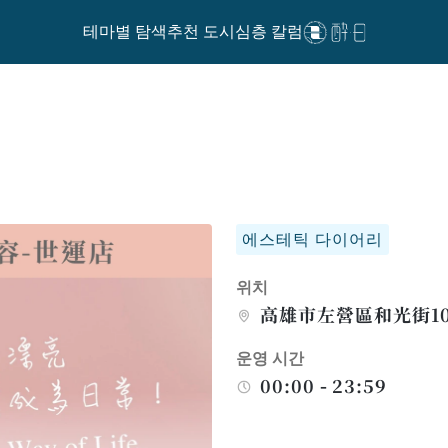
테마별 탐색
추천 도시
심층 칼럼
에스테틱 다이어리
위치
高雄市左營區和光街10
운영 시간
00:00 - 23:59