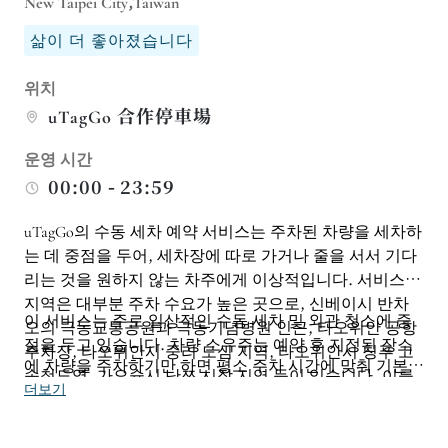
New Taipei City,Taiwan
삶이 더 좋아졌습니다
위치
uTagGo 合作停車場
운영 시간
00:00 - 23:59
uTagGo의 수동 세차 예약 서비스는 주차된 차량을 세차하
는 데 중점을 두어, 세차장에 따로 가거나 줄을 서서 기다
리는 것을 원하지 않는 차주에게 이상적입니다. 서비스
지역은 대부분 주차 수요가 높은 곳으로, 신베이시 반차
이 서비스는 주로 일상적인 수동 세차 및 외관 청소에 중
오의 극동교통공원과 극동기념병원 인근, 타오위안 공항
점을 두고 있습니다. 차량 소유주는 예약 후 지정된 장소
주차장, 타오위안시 중리 도심 지역, 타오위안시 칭푸 고
에 차량을 주차하기만 하면 평소 주차 시간에 맞춰 기본적
속철도역, 가오슝시 난쯔 시장 지역 등이 있습니다. 이를
인 세차 및 관리가 이루어집니다. 이 서비스는 시간 효율
더보기
통해 차주는 출퇴근, 병원 진료, 해외여행, 출장, 쇼핑 또
성, 편리한 주차, 그리고 정기적인 차량 관리를 중시하는
는 기타 용무를 보는 동안 편리하게 세차를 예약할 수 있
사람들, 특히 출퇴근하는 직장인, 공항 이용객, 그리고 여
습니다.