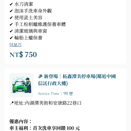
✔ 水刀清潔
✔ 泡沫手洗車身外觀
✔ 使用瓷土美容
✔ 手工棕梠蠟維護保養車體
✔ 清潔玻璃與車窗
✔ 輪胎上蠟保養
더보기
NT$ 750
🎉 新登場｜拓鑫潭美停車場(鄰近中國
信託行政大樓)
Service Time：90 분
📍地址:內湖潭美街和安康路22巷口
優惠內容：
車主福利：首次洗車享回饋 100 元