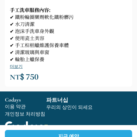
手工洗車服務內容:
✔ 鐵粉輪圈藥劑軟化鐵粉髒污
✔ 水刀清潔
✔ 泡沫手洗車身外觀
✔ 使用瓷土美容
✔ 手工棕梠蠟維護保養車體
✔ 清潔玻璃與車窗
✔ 輪胎上蠟保養
더보기
NT$ 750
Codays
파트너십
이용 약관
우리의 상인이 되세요
개인정보 처리방침
지금 예약