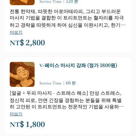
Service Time：120 분
전통 한약재, 따뜻한 아로마테라피, 그리고 부드러운
마사지 기법을 결합한 이 트리트먼트는 혈자리를 자극
하고 경락을 따뜻하게 하여 심신을 이완시키고, 한기와
습기를 제거하며, 통증을 완화하는 효과를 제공합니다.
더보기
얼굴, 목, 어깨, 머리 부위를 종합적으로 관리하여 칙칙
NT$ 2,800
한 피부톤, 다크서클, 눈가 노화 징후를 개선합니다. 만
성 피로와 심한 스트레스를 경험하는 분들께 적합합니
다.
V-페이스 마사지 강좌 (정가 1800원)
Service Time：60 분
[얼굴 + 두피 마사지 - 스트레스 해소] 만성 스트레스,
정신적 피로, 안면 긴장을 경험하는 분들을 위해 특별
히 고안된 이 트리트먼트는 전문적인 기법을 사용하여
두피와 얼굴의 근막을 이완시켜 스트레스와 긴장을 풀
더보기
어주고, 얼굴 윤곽을 더욱 부드럽고 가볍게 가꿔줍니
NT$ 1,800
다. 눈을 과도하게 사용하는 분, 두통이 심한 분, 수면의
질이 좋지 않은 분에게 적합합니다. 부드러운 기법으로