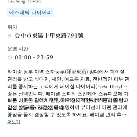
Taichung,Taiwan
에스테틱 다이어리
위치
台中市東區十甲東路793號
운영 시간
00:00 - 23:59
타이중 동부 지역 스자둥루(隊家東路) 일대에서 페이셜
관리를 받고 싶다면, 세안, 여드름 치료, 전반적인 피부 관
리를 중시하는 고객에게 페이셜 다이어리(Facial Diary)는
좋은 선택입니다. 페이셜 스파와 스킨케어 스튜디오에 가
살롱 방문이 처음이라면, 먼저 최근 피부 상태(예: 지성,
까운 이곳은 집에서 편안하게 정기적인 피부 관리를 받고
건성, 여드름, 민감성)를 설명하여 뷰티션이 어떤 관리에
싶은 분들에게 적합합니다.
중점을 둘지 결정할 수 있도록 하세요. 페이셜 관리 후에
는 너무 많은 시간을 할애하지 않는 것이 좋으며, 피부 상
더보기
태에 따른 적절한 스킨케어 빈도에 대해서도 문의해 보세
요.