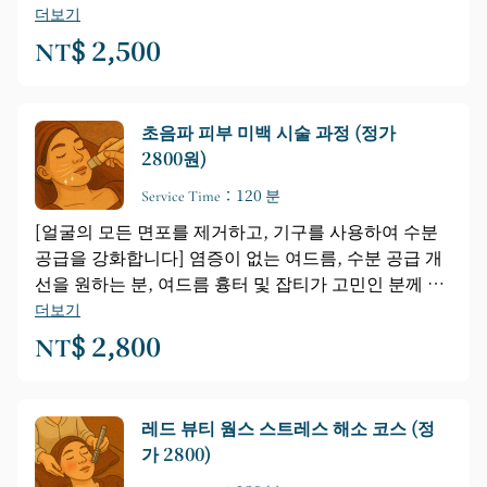
료 등급의 4단계 살균 공정을 활용하여 일회용 장갑을
더보기
착용하고 2~3배 확대 현미경으로 블랙헤드를 하나하나
NT$ 2,500
정밀하게 제거함으로써 모공 막힘을 개선하고 피부를
환하게 가꿔주며 부족한 영양분을 공급합니다.
초음파 피부 미백 시술 과정 (정가
2800원)
Service Time：120 분
[얼굴의 모든 면포를 제거하고, 기구를 사용하여 수분
공급을 강화합니다] 염증이 없는 여드름, 수분 공급 개
선을 원하는 분, 여드름 흉터 및 잡티가 고민인 분께 적
합합니다. 이 시술은 전문적인 면포 제거 기술과 의료
더보기
용 4단계 살균 과정을 거친 기구를 사용합니다. 시술 전
NT$ 2,800
과정에 일회용 장갑을 착용하고, 2~3배 확대 현미경을
사용하여 모공 속 면포를 하나하나 정밀하게 제거하여
막힌 모공을 개선하고, 피부를 환하게 밝히며, 부족한
레드 뷰티 웜스 스트레스 해소 코스 (정
영양분을 공급합니다.
가 2800)