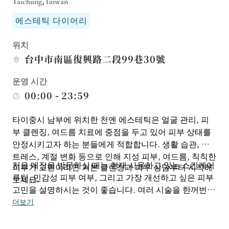
Taichung,Taiwan
에스테틱 다이어리
위치
台中市南區復興路二段99巷30號
운영 시간
00:00 - 23:59
타이중시 남부에 위치한 천옌 에스테틱은 얼굴 관리, 피
부 클렌징, 여드름 치료에 중점을 두고 있어 피부 상태를
안정시키고자 하는 분들에게 적합합니다. 생활 습관, 스
트레스, 계절 변화 등으로 인해 지성 피부, 여드름, 칙칙한
처음 매장을 방문하실 때는 현재 사용하고 있는 스킨케어
피부가 고민이라면 기본 클렌징과 피부 상담부터 시작해
루틴, 민감성 피부 여부, 그리고 가장 개선하고 싶은 피부
보세요.
고민을 설명하시는 것이 좋습니다. 여러 시술을 한꺼번에
예약하기보다는 먼저 피부 반응을 살펴본 후, 자신에게
더보기
맞는 꾸준한 스킨케어 루틴을 정하는 것이 더 효과적입니
다.