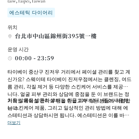
taiw,Taipei,Taiwan
에스테틱 다이어리
위치
台北市中山區錦州街395號一樓
운영 시간
00:00 - 23:59
타이베이 중산구 진저우 거리에서 페이셜 관리를 찾고 계
신가요? 스웨이테 ​​타이베이 진저우점에서는 클렌징, 여드
름 관리, 각질 제거 등 다양한 스킨케어 서비스를 제공합
니다. 얼굴 피부 관리와 상담에 중점을 둔 이 브랜드는 정
처음 살롱을 방문하실 때는 최근 피부 상태, 평소 사용하
기적인 페이셜 관리 루틴을 만들고자 하는 분들께 적합합
는 스킨케어 제품, 그리고 일상적인 관리 방법에 대해 에
니다.
스테티션과 상담하시면 됩니다. 에스테티션은 이를 바탕
으로 자신에게 맞는 클렌징 또는 컨디셔닝 방법을 결정할
더보기
수 있습니다. 피부 관리 효과를 일시적으로 개선하고 싶
으시다면 기본 코스를 선택하시면 되고, 장기적으로 안정