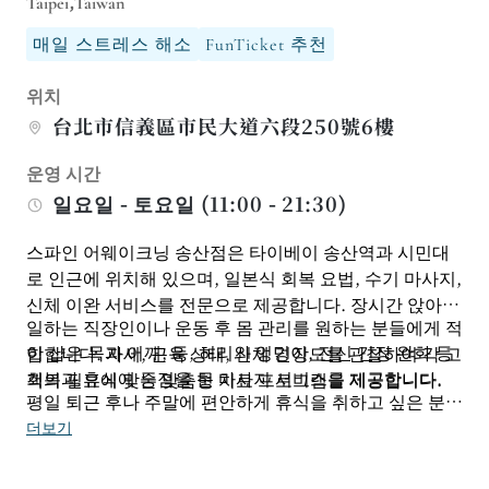
Taipei,Taiwan
매일 스트레스 해소
FunTicket 추천
위치
台北市信義區市民大道六段250號6樓
운영 시간
일요일 - 토요일 (11:00 - 21:30)
스파인 어웨이크닝 송산점은 타이베이 송산역과 시민대
로 인근에 위치해 있으며, 일본식 회복 요법, 수기 마사지,
신체 이완 서비스를 전문으로 제공합니다. 장시간 앉아서
일하는 직장인이나 운동 후 몸 관리를 원하는 분들에게 적
이 샵은 목과 어깨, 등, 허리와 엉덩이, 전신 긴장 완화 등
합합니다. 자세, 근육 상태, 신체 긴장도를 관찰하여 각 고
회복과 휴식에 중점을 둔 마사지 서비스를 제공합니다.
객의 필요에 맞는 맞춤형 치료 프로그램을 제공합니다.
평일 퇴근 후나 주말에 편안하게 휴식을 취하고 싶은 분들
에게 적합합니다. 특정 부위를 집중적으로 관리받고 싶거
더보기
나, 처음 방문하시는 분, 또는 피부가 민감하신 분은 사전
에 예약하시고 서비스 내용을 문의하여 개인의 필요에 맞