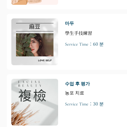
마두
學生手技練習
Service Time：60 분
수업 후 평가
농포 치료
Service Time：30 분