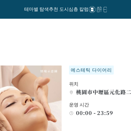
테마별 탐색
추천 도시
심층 칼럼
에스테틱 다이어리
위치
桃園市中壢區元化路二
운영 시간
00:00 - 23:59