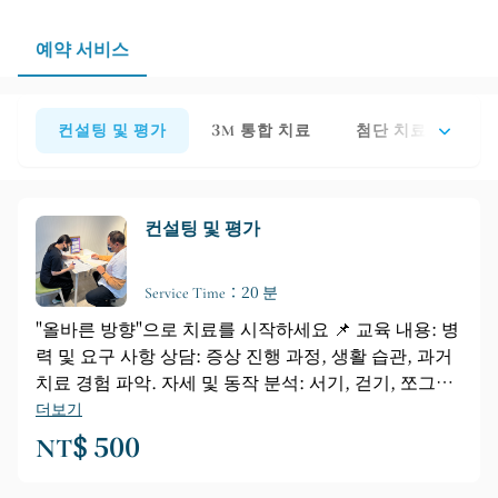
예약 서비스
컨설팅 및 평가
3M 통합 치료
첨단 치료 기기
컨설팅 및 평가
Service Time：20 분
"올바른 방향"으로 치료를 시작하세요 📌 교육 내용: 병
력 및 요구 사항 상담: 증상 진행 과정, 생활 습관, 과거
치료 경험 파악. 자세 및 동작 분석: 서기, 걷기, 쪼그려
앉기, 앉은 자세 평가. 관절 가동 범위 및 근력 검사: 제
더보기
한 부위 및 불균형 부위 확인. 신경학적 검사: 필요한 경
NT$ 500
우 감각/반사/신경 긴장도 검사 시행. 💡 교육 특징: 숙
련된 물리치료사가 1:1로 맞춤형 치료 계획 및 교육 과