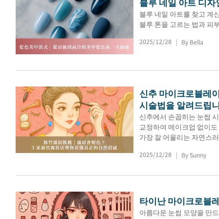
블루 네일 아트 디자
블루 네일 아트를 찾고 계
블루 톤을 고르는 법과 피부
2025/12/28
By Bella
|
신추 마이크로블레이
시술법을 알려드립
신추에서 손꼽히는 눈썹 시
교정하여 메이크업 없이도 
가장 잘 어울리는 자연스러
2025/12/28
By Sunny
|
타이난 마이크로블레
아름다운 눈썹 모양을 만드