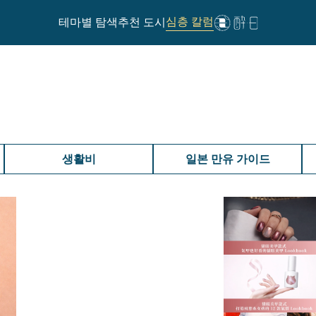
심층 칼럼
테마별 탐색
추천 도시
생활비
일본 만유 가이드