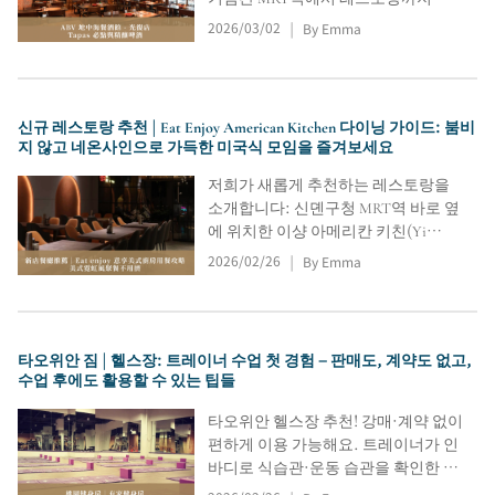
는 방법, ABV 메디테라니안 레스토랑
2026/03/02
By Emma
|
&amp; 비스트로의 가격대 및 타파스
주문 요령, 300가지가 넘는 수제 맥주
중 고르는 방법, 새벽 1시 30분까지 영
업, 그리고 쑨원 기념관역 근처 예약
신규 레스토랑 추천 | Eat Enjoy American Kitchen 다이닝 가이드: 붐비
및 좌석 분위기에 대한 팁을 알려드립
지 않고 네온사인으로 가득한 미국식 모임을 즐겨보세요
니다.
저희가 새롭게 추천하는 레스토랑을
소개합니다: 신뎬구청 MRT역 바로 옆
에 위치한 이샹 아메리칸 키친(Yi
Xiang American Kitchen)은 인기 있는
2026/02/26
By Emma
|
미국식 레스토랑으로, 신뎬에서 저녁
식사하기 좋은 곳으로 추천합니다. 친
구들과 외식할 때 후회하지 않도록, 꼭
먹어봐야 할 2인 세트 메뉴와 밀크레
타오위안 짐 | 헬스장: 트레이너 수업 첫 경험 – 판매도, 계약도 없고,
페 케이크 가이드까지 준비했습니다.
수업 후에도 활용할 수 있는 팁들
타오위안 헬스장 추천! 강매·계약 없이
편하게 이용 가능해요. 트레이너가 인
바디로 식습관·운동 습관을 확인한 뒤
목표와 시간에 맞춘 맞춤 프로그램을