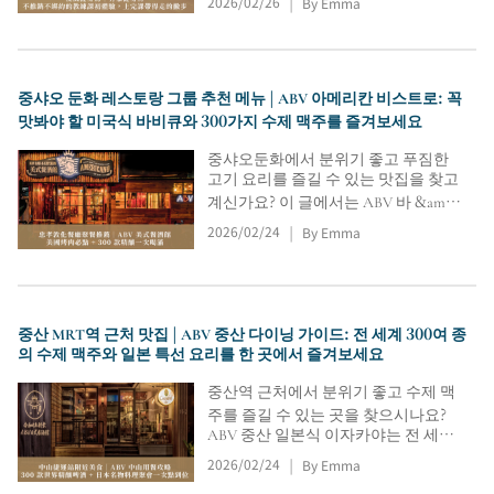
2026/02/26
By Emma
|
제공합니다. 워밍업부터 스쿼트·등 운
동·플랭크·허벅지 운동까지 포함, 자
세 교정도 꼼꼼해요. 운동 영상은 라인
노트로 받아 복습 가능해 초보 여성에
중샤오 둔화 레스토랑 그룹 추천 메뉴 | ABV 아메리칸 비스트로: 꼭
게 특히 추천합니다.
맛봐야 할 미국식 바비큐와 300가지 수제 맥주를 즐겨보세요
중샤오둔화에서 분위기 좋고 푸짐한
고기 요리를 즐길 수 있는 맛집을 찾고
계신가요? 이 글에서는 ABV 바 &amp;
키친의 바비큐 문화, 꼭 맛봐야 할 소
2026/02/24
By Emma
|
고기 양지살과 돼지고기 볶음, 수제 맥
주 고르는 팁, 예약 정보, 영업 시간, 스
포츠 중계, 중샤오둔화 MRT역 찾아가
는 길까지 모두 알려드립니다. 친구들
중산 MRT역 근처 맛집 | ABV 중산 다이닝 가이드: 전 세계 300여 종
과 즐거운 시간을 보내세요!
의 수제 맥주와 일본 특선 요리를 한 곳에서 즐겨보세요
중산역 근처에서 분위기 좋고 수제 맥
주를 즐길 수 있는 곳을 찾으시나요?
ABV 중산 일본식 이자카야는 전 세계
300여 종의 수제 맥주와 일본 각 지역
2026/02/24
By Emma
|
의 특색 있는 요리를 제공하여 늦은 저