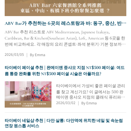
ABV Bar가 추천하는 6곳의 레스토랑과 바: 동구, 중산, 반차
오에서 퇴근 후 간단하게 한잔하거나 저녁 식사를 즐길 만한
ABV Bar 추천 리스트로 ABV Mediterranean, Japanese Izakaya,
곳을 어떻게 고를까요?
Caribbean, Bar & Kitchen(Southeast Asian), Loft, American 등 6곳을 한
번에 비교하세요. 각 매장의 요리 콘셉트·좌석 분위기·기본 정보까지
정리해 퇴근 후 한 잔, 저녁 식사, 모임 장소를 빠르게 고를 수 있습니
2026/03/05
By Emma
|
다.
타이베이 페이셜 추천 | 완메이뎬 중샤오 지점 NT$500 페이셜: 여드
름 통증 완화를 위한 NT$500 페이셜 시술은 아플까요?
타이베이에서 가성비 좋은 페이셜 관리
를 찾고 계신가요? 이 글에서는 500 완
메이뎬 중샤오 지점의 클래식 퓨리파잉
2026/03/02
By Emma
&amp; 모이스처라이징 페이셜(500달
|
러)과 민감한 피부와 붉은기를 진정시
키는 순한 여드름 관리 시술을 소개합니
타이베이 네일샵 추천 | 다안 살롱: 다안역에 위치한 네일 및 속눈썹
다. 또한, 페이셜에 유럽식 마사지를 추
연장 원스톱 서비스
가하는 방법, 중샤오푸싱 MRT역까지