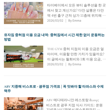
도보로 1분 거리, 결제 옵션 등 모든 정
타이베이에서 모든 뷰티 솔루션을 한 곳
보를 한눈에 쉽게 확인하실 수 있습니
에서 찾고 계신가요? 다안 살롱은 다안
다.
역 4번 출구 근처 상가 11층에 위치해 있
2026/03/02
By Emma
습니다. 엘리베이터를 타고 올라오시면
|
바로 찾으실 수 있어요. 이 글에서는 찾
아가는 길 안내, 동백꽃 테마 속눈썹 연
유자짐 중허점 이용 요금 내역: 중허짐에서 시간 제한 없이 운동하는
장 시술, 귀엽고 사랑스러운 네일 아트
방법
옵션 등 타이베이에서 완벽한 속눈썹 연
장을 빠르게 찾으실 수 있도록 도와드립
THE GYM 중허 지점의 이용 요금은 얼
니다.
마이며, 이용할 만한 가치가 있을까요?
이 글에서는 월회비와 1회 이용 요금, 계
2026/03/02
By Emma
약 옵션, 무제한 이용권, 운동기구 구성,
|
강사 수업 방식 등을 자세히 살펴봅니
다. 또한, 중허 지역 헬스장을 처음 이용
하는 분들을 위해 헬스장 환경과 강사를
선택하는 요령을 알려드리고, THE
ABV 지중해 비스트로 - 광푸점 가격표 | 꼭 맛봐야 할 타파스와 수제
GYM 중허 지점에 대한 추천이나 후기
맥주
를 찾는 분들께 유용한 비교 정보를 제
공합니다.
ABV 메디테라니안 레스토랑 &amp;
비스트로 광푸 지점 식사 가이드: 쑨원
기념관 MRT역에서 레스토랑까지 가