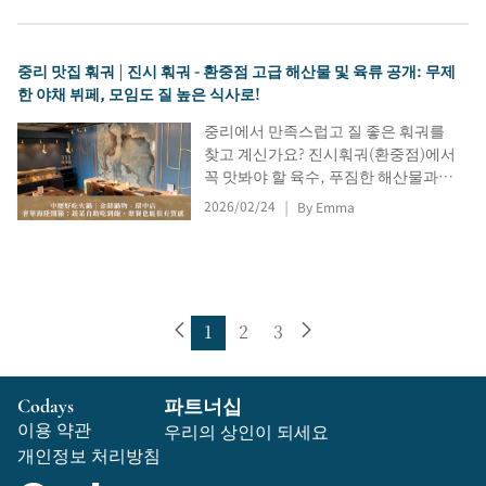
녁 식사에 제격입니다. 이 글에서는 꼭
맛봐야 할 메뉴, 편안한 좌석, 주류/무
알코올 옵션, 예약 전화번호, 영업시
중리 맛집 훠궈 | 진시 훠궈 - 환중점 고급 해산물 및 육류 공개: 무제
간, 그리고 중산역에서 오시는 길까지
한 야채 뷔페, 모임도 질 높은 식사로!
안내해 드립니다.
중리에서 만족스럽고 질 좋은 훠궈를
찾고 계신가요? 진시훠궈(환중점)에서
꼭 맛봐야 할 육수, 푸짐한 해산물과
고기 모듬, 셀프 서비스 채소 및 음료
2026/02/24
By Emma
|
바, 그리고 저희가 함께 즐겼던 최고의
경험들을 공유합니다. 영업시간, 주
소, 구글 지도까지 포함했으니 데이트
나 단체 식사 때 후회하지 않으실 거예
요.
1
2
3
Codays
파트너십
이용 약관
우리의 상인이 되세요
개인정보 처리방침