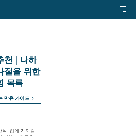
천 | 나하
나절을 위한
핑 목록
본 만유 가이드
식, 집에 가져갈 