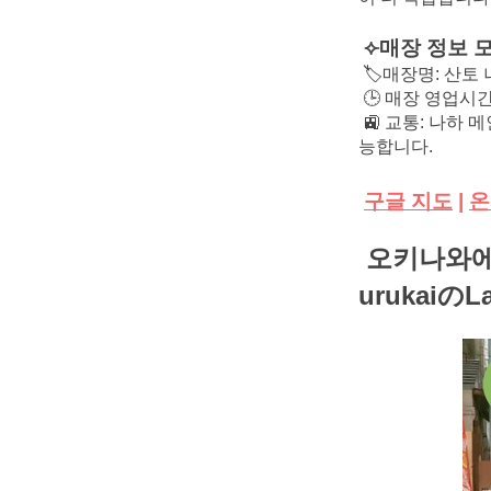
⟣매장 정보 
🏷️매장명: 산토 
🕒 매장 영업시간
🚉 교통: 나하
능합니다.
구글 지도
|
온
오키나와에서
urukaiのL