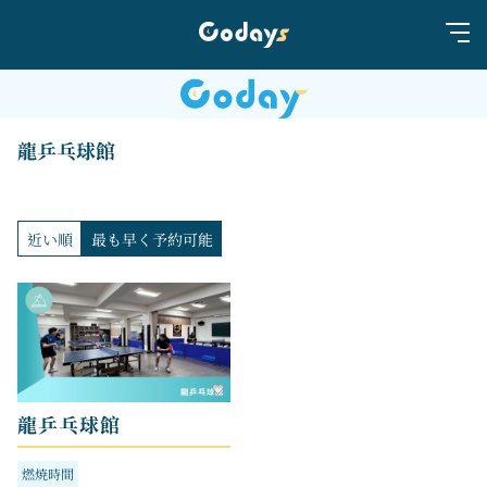
龍乒乓球館
近い順
最も早く予約可能
龍乒乓球館
燃焼時間