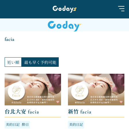
facia
近い順
最も早く予約可能
台北大安 facia
新竹 facia
美的日記
酔日
美的日記