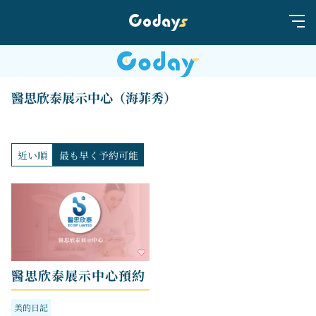
醫思欣泰展示中心（海菲秀）
近い順
最も早く予約可能
醫思欣泰展示中心預約
美的日記