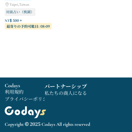
Taipei,Taiwan
対面占い（桃園）
ビデオ通話占い
NT$ 500 +
最寄りの予約可能日: 08-09
対面占い（台北）
Codays
パートナーシップ
利用規約
私たちの商人になる
プライバシーポリシー
Copyright © 2025 Codays All rights reserved