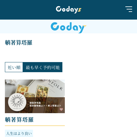
躺著算塔羅
近い順
最も早く予約可能
躺著算塔羅
人生はより良い