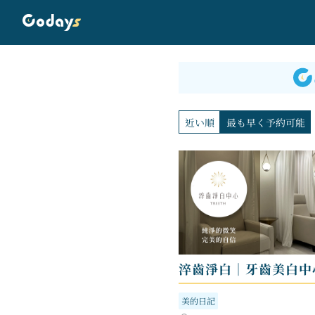
近い順
最も早く予約可能
淬齒淨白｜牙齒美白中
美的日記