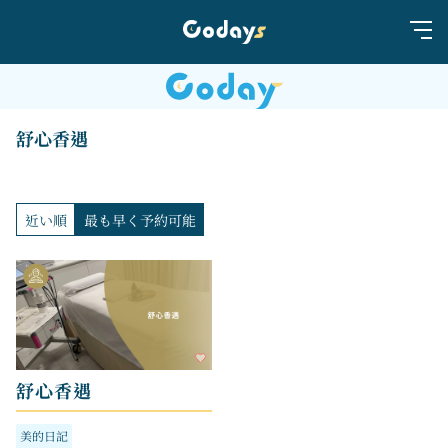
舒心香遇
近い順
最も早く予約可能
舒心香遇
美的日記