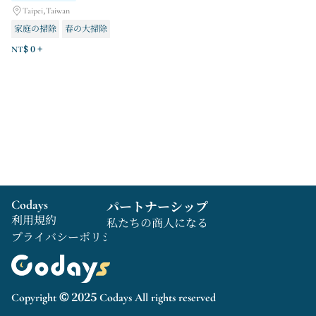
Taipei,Taiwan
家庭の掃除
春の大掃除
細部までこだわった装飾
NT$ 0 +
Codays
パートナーシップ
利用規約
私たちの商人になる
プライバシーポリシー
Copyright © 2025 Codays All rights reserved