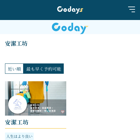
安潔工坊
近い順
最も早く予約可能
安潔工坊
人生はより良い