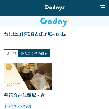
台北松山移花宮古法頭療-SIS skin
近い順
最も早く予約可能
移花宮古法頭療 - 台北店
日々のストレス解消