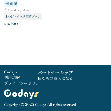
美的日記
Kaohsiung,Taiwan
まつげエクステ装着ゾーン
ネイルアートセクション
NT$ 300 +
紳士用グルーミング用品コーナー
Codays
パートナーシップ
利用規約
私たちの商人になる
プライバシーポリシー
Copyright © 2025 Codays All rights reserved