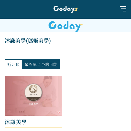
沐謙美學(瑪姬美學)
近い順
最も早く予約可能
沐謙美學