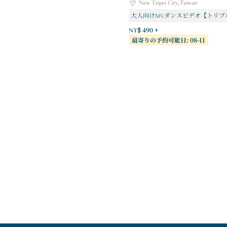
New Taipei City,Taiwan
大人向けMVダンスビデオ【トリプ
ボーイズグループMV：[トリプルC
NT$ 490 +
最寄りの予約可能日: 08-11
子供向けストリートダンス [トリプ