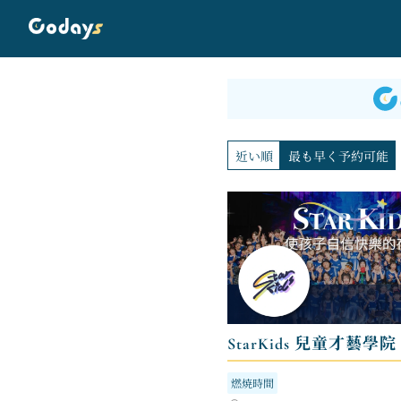
近い順
最も早く予約可能
StarKids 兒童才藝學院
燃焼時間