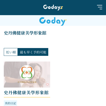
史丹佛健康美學形象館
近い順
最も早く予約可能
史丹佛健康美學形象館
美的日記