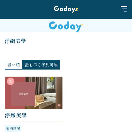
淨緻美學
近い順
最も早く予約可能
淨緻美學
美的日記