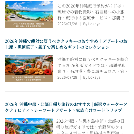
行、友人との旅行、カップル旅行、一
この2026年沖縄旅行予約ガイドは、
人旅など、あらゆる旅行プランを素早
琉球での着物撮影、石垣島への小旅
く立てることができます。
行、旅行中の医療サービス、那覇での
2026/07/28
By Lokaya
レンタカー、宜野湾のウォーターアク
|
ティビティ、糸松でのパラセーリング
など、厳選されたアクティビティを網
2026年沖縄で絶対に買うべきクッキーのおすすめ｜デザートのお
羅しています。場所、料金、人数、参
土産、黒糖菓子、親子で楽しめるギフトのセレクション
加資格、天気、保険、集合場所、キャ
ンセル規定、最適なプランなどを比較
沖縄で絶対に買うべきクッキーを紹介
し、家族連れ、カップル、一人旅、友
する2026年版ガイドでは、那覇平和
人同士、長期滞在者、車での旅行な
通り、石垣港、豊見城チュロス、宜野
ど、あらゆる旅行者がスムーズに旅行
2026/07/28
By Lokaya
湾ベーカリー、茶谷クレープ、今の貴
|
計画を立てられるようサポートしま
人黒糖菓子などから厳選したクッキー
す。
を紹介しています。場所、価格、賞味
期限、パッケージ、荷物スペース、ギ
フトオプション、適したシーンなどを
2026年 沖縄中部・北部日帰り旅行のおすすめ | 厳選ウォーターア
比較し、家族連れ、同僚、カップル、
クティビティ、シーフードデザート、家族向けロードトリップ
ロードトリップ旅行者が沖縄のお菓子
やお土産を素早く選べるようサポート
2026年版、沖縄本島中部・北部の日
します。
帰り旅行ガイドでは、宜野湾のウォ
ータースポーツ、恩納村の海産物、