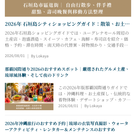
2026年 石垣島シティショッピングガイド：散策、お土
産、デザート、寿司ディナー、交通案内
2026年石垣島ショッピングガイドでは、ユーグレナモール周辺の
土産店、泡盛酒造、スイーツ、カフェ、海鮮・寿司店を紹介。価
格、予約、滞在時間、雨天時の代替案、荷物預かり、交通手段を
比較し、散策・買い物・食事を効率よく楽しめるルートを提案し
2026/08/01
By Lokaya
|
ます。
那覇国際通り2026のおすすめスポット｜厳選されたグルメ土産、
琉球風体験、そして夜のドリンク
この2026年版那覇国際通りガイドで
は、沖縄料理、お土産探し、伝統的な
着物体験、デザートショップ、カフ
2026/08/01
By Lokaya
ェ・バーなど、厳選されたおすすめス
|
ポットをご紹介しています。場所、価
格、店舗情報、交通アクセス、雰囲
2026年沖縄旅行のおすすめ予約 | 琉球の衣装写真撮影、ウォータ
気、おすすめのシーンなどを比較する
ーアクティビティ、レンタカー＆メンテナンスのおすすめ
ことで、半日旅行、終日旅行、家族旅