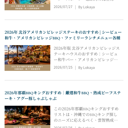
宜野湾アグーのディナー、アメリカ
2026/07/27
By Lokaya
|
料理、海辺のバーベキュー、伊藤の
陣の黒糖デザート、伊藤の満のパラ
セーリングコースなど、厳選された
観光スポットをご紹介しています。
2026年 北谷アメリカンビレッジステーキのおすすめ | シービュー
場所、料金、天気、駐車場、集合場
和牛、アメリカンビレッジBBQ、ファミリーランチメニュー各種
所、保険、雰囲気、おすすめのプラ
ンなどを比較し、家族連れ、カップ
2026年版 北谷アメリカンビレッジス
ル、友人同士、グループ旅行など、
テーキハウスのおすすめ：シービュ
あらゆるニーズに対応できるよう、
ー和牛バー、アメリカンビレッジ
旅行プランを分かりやすくまとめて
BBQ、タコライス、クレープデザー
2026/07/25
By Lokaya
います。
|
ト、三泉ライブ沖縄料理、セットメ
ニュー、カレーなど、厳選されたレ
ストランをご紹介します。立地、価
格、駐車場、最低利用金額、座席
2026年那覇BBQキングおすすめ｜厳選和牛BBQ、熟成ビーフステ
数、雰囲気、利用シーンなどを比較
ーキ、アグー豚しゃぶしゃぶ
検討することで、家族連れ、カップ
ル、友人同士の集まり、旅行など、
この2026年那覇BBQキングおすすめ
あらゆるシーンに最適なレストラン
リストは、沖縄でのBBQキング探し
を素早く見つけることができます。
のニーズに応えるべく、雲智熟成和
牛、泉崎和牛BBQ、牧志アグー豚し
2026/07/25
By Lokaya