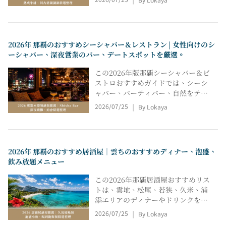
|
ゃぶしゃぶ、焼き鳥、BBQバー、宜
野湾沖縄料理などを網羅していま
す。場所、価格、座席数、セットメ
ニュー、交通アクセス、雰囲気、そ
2026年 那覇のおすすめシーシャバー＆レストラン | 女性向けのシ
して最適なシーンを比較し、家族連
ーシャバー、深夜営業のバー、デートスポットを厳選。
れ、友人同士、カップル、旅行な
ど、あらゆるシーンで肉料理のディ
この2026年版那覇シーシャバー＆ビ
ナーを素早く選べるようサポートし
ストロおすすめガイドでは、シーシ
ます。
ャバー、パーティバー、自然をテー
マにしたレストラン＆バー、ビスト
2026/07/25
By Lokaya
|
ロ、ベジバー、女性専用ラウンジな
どを網羅しています。雲地、安里、
牧志、中部など、様々なエリアの立
地、最低利用金額、料金、席料、営
2026年 那覇のおすすめ居酒屋｜雲ちのおすすめディナー、泡盛、
業時間、雰囲気、利用シーンなどを
飲み放題メニュー
比較し、深夜の集まり、デート、友
人との会食などに最適な場所を素早
この2026年那覇居酒屋おすすめリス
く見つけるお手伝いをします。
トは、雲地、松尾、若狭、久米、浦
添エリアのディナーやドリンクを楽
しめるお店を厳選して紹介していま
2026/07/25
By Lokaya
|
す。沖縄料理、泡盛、エビ料理、餃