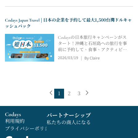
子バー、飲み放題プランなども網羅
しています。立地、価格、座席数、
営業時間、雰囲気、利用シーンなど
Codays Japan Travel | 日本の企業を予約して最大1,500台湾ドルキャ
を比較し、友人との集まり、グルー
ッシュバック
プ旅行、二元目や那覇でのディナー
など、様々なシーンに最適な選択肢
Codaysの日本旅行キャンペーンがス
を素早く見つけるお手伝いをしま
タート！沖縄と石垣島への旅行を事
す。
前に予約して、食事、アクティビテ
ィ、リラックスタイムなど、旅程を
2026/03/19
By Claire
|
計画しましょう。人気レストランや
ピークタイムの予約は旅行前に済ま
せておけば、現地での旅行がスムー
ズになります。店頭での体験と写真
認証を完了すると、最大1,500台湾ド
ル相当の特典が当たるチャンスがあ
1
2
3
ります。
Codays
パートナーシップ
利用規約
私たちの商人になる
プライバシーポリシー