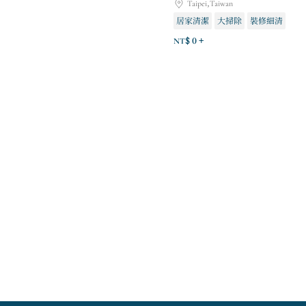
Taipei,Taiwan
居家清潔
大掃除
裝修細清
NT$ 0 +