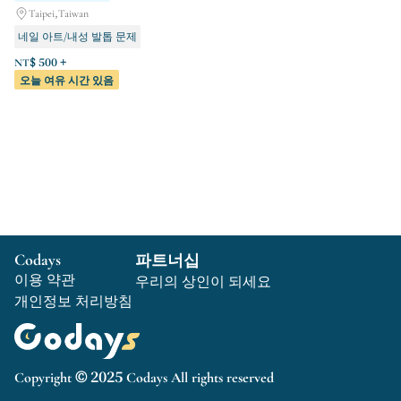
Taipei,Taiwan
네일 아트/내성 발톱 문제
속눈썹 관리/자연스러운 눈썹
NT$ 500 +
오늘 여유 시간 있음
핫왁스 제모
Codays
파트너십
이용 약관
우리의 상인이 되세요
개인정보 처리방침
Copyright © 2025 Codays All rights reserved