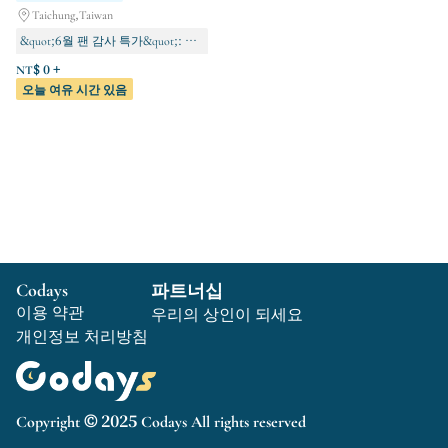
Taichung,Taiwan
&quot;6월 팬 감사 특가&quot;: 일부 강좌 최대 50% 할인. 지금 $500 할인!
귀 촛불 정화/자궁 온열 배꼽 촛불
NT$ 0 +
오늘 여유 시간 있음
과학 기술 개발
Codays
파트너십
이용 약관
우리의 상인이 되세요
개인정보 처리방침
Copyright © 2025 Codays All rights reserved