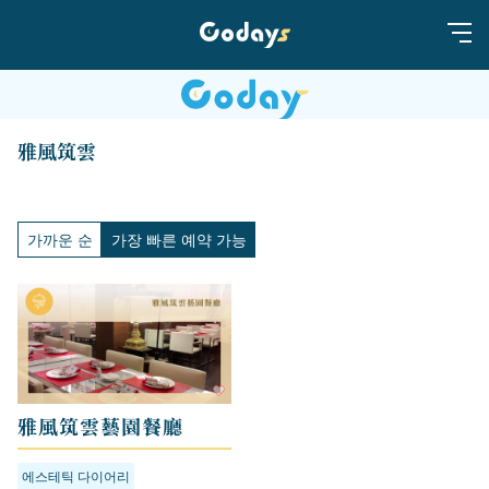
雅風筑雲
가까운 순
가장 빠른 예약 가능
雅風筑雲藝園餐廳
에스테틱 다이어리