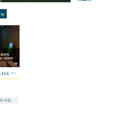
가능
布里斯高爾夫俱樂部 BLISS GOLF Indoor Golf Club
민생점 | 예약 가능 시간: 오전 8시부터 자정까지
중무휴