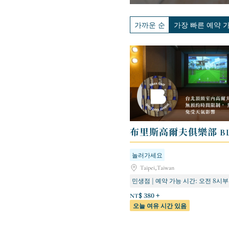
가까운 순
가장 빠른 예약 
놀러가세요
Taipei,Taiwan
소수민족 상점 | 예약 시 24시간 연
NT$ 380 +
오늘 여유 시간 있음
미라마점 | 24시간 예약 가능