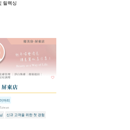
및 릴렉싱
- 屏東店
다이어리
Taiwan
닝
신규 고객을 위한 첫 경험
및 리프팅