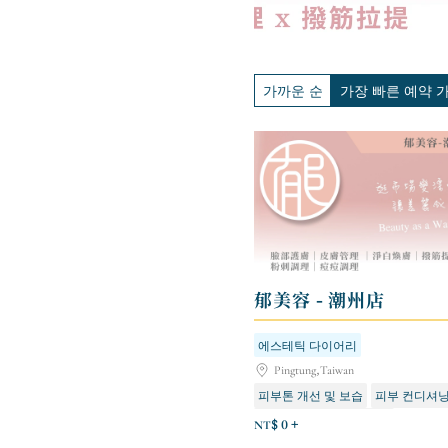
가까운 순
가장 빠른 예약 
郁美容 - 潮州店
에스테틱 다이어리
Pingtung,Taiwan
피부톤 개선 및 보습
피부 컨디셔
신규 고객을 위한 첫 경험
NT$ 0 +