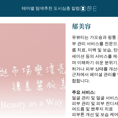
테마별 탐색
추천 도시
심층 칼럼
郁美容
유뷰티는 가오슝과 핑퉁 
부 관리 서비스를 전문으
름 치료, 미백 및 보습, 
세이션 등의 서비스를 제
며 이해하기 쉬운 분위기
하거나 피부 상태를 개선
근처에서 페이셜 관리를 
합합니다.
주요 서비스:
얼굴 관리 및 얼굴 서비
피부 관리 및 피부 컨디
여드름 및 뾰루지 치료
피부톤 개선 및 보습 케