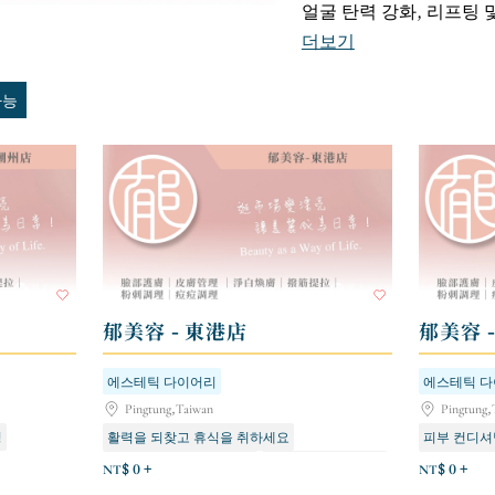
얼굴 탄력 강화, 리프팅 
더보기
가능
郁美容 - 東港店
郁美容 
에스테틱 다이어리
에스테틱 
Pingtung,Taiwan
Pingtung,
닝
활력을 되찾고 휴식을 취하세요
피부 컨디셔
신규 고객을 위한 첫 경험
탄력 강화 및 리프팅
탄력 강화 
NT$ 0 +
NT$ 0 +