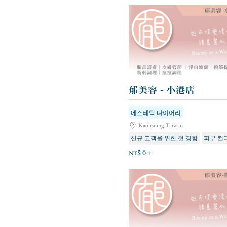
郁美容 - 小港店
에스테틱 다이어리
Kaohsiung,Taiwan
신규 고객을 위한 첫 경험
피부 컨
피부톤 개선 및 보습
NT$ 0 +