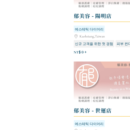
郁美容 - 陽明店
에스테틱 다이어리
Kaohsiung,Taiwan
신규 고객을 위한 첫 경험
피부 컨
피부톤 개선 및 보습
NT$ 0 +
郁美容 - 世運店
에스테틱 다이어리