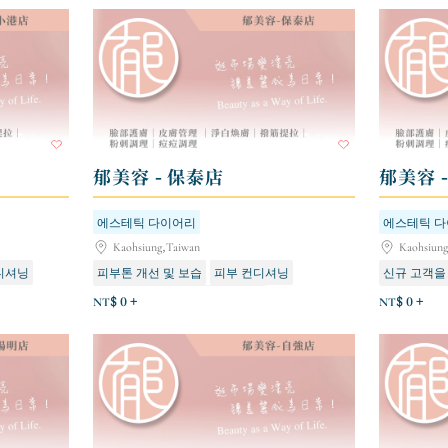
郁美容 - 保泰店
郁美容 
에스테틱 다이어리
에스테틱 
Kaohsiung,Taiwan
Kaohsiun
디셔닝
피부톤 개선 및 보습
피부 컨디셔닝
신규 고객을
활력을 되찾고 휴식을 취하세요
활력을 되찾
NT$ 0 +
NT$ 0 +
탄력 강화 