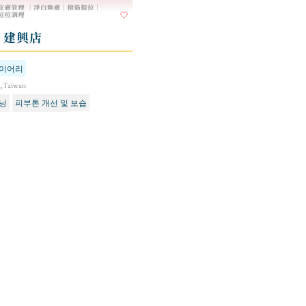
- 建興店
다이어리
g,Taiwan
닝
피부톤 개선 및 보습
고 휴식을 취하세요