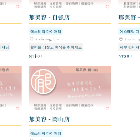
郁美容 - 自強店
郁美容 
에스테틱 다이어리
에스테틱 
Kaohsiung,Taiwan
Kaohsiun
디셔닝
활력을 되찾고 휴식을 취하세요
피부 컨디셔
신규 고객을 위한 첫 경험
탄력 강화 및 리프팅
활력을 되찾
NT$ 0 +
NT$ 0 +
郁美容 - 岡山店
에스테틱 다이어리