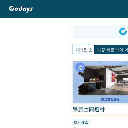
가까운 순
가장 빠른 예약 
樂居空間選材
도시 예술