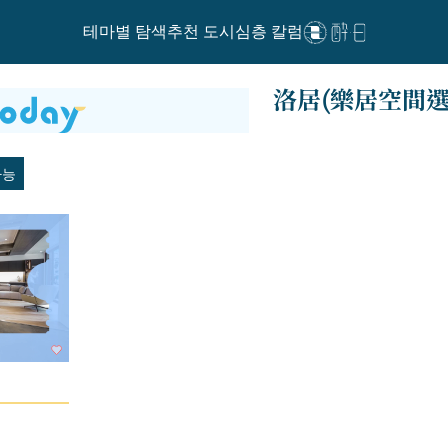
테마별 탐색
추천 도시
심층 칼럼
洛居(樂居空間選
가능