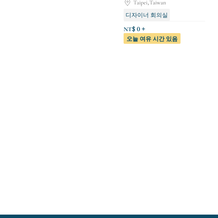
Taipei,Taiwan
디자이너 회의실
건축자재 자료실 - 가이드 투어
NT$ 0 +
오늘 여유 시간 있음