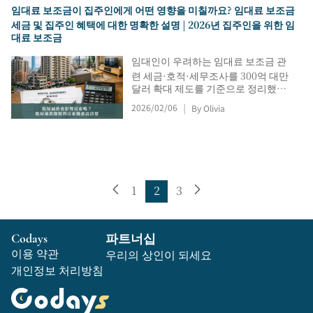
다.
임대료 보조금이 집주인에게 어떤 영향을 미칠까요? 임대료 보조금
세금 및 집주인 혜택에 대한 명확한 설명 | 2026년 집주인을 위한 임
대료 보조금
임대인이 우려하는 임대료 보조금 관
련 세금·호적·세무조사를 300억 대만
달러 확대 제도를 기준으로 정리했습
니다. 임대 소득 신고, 인지세, 우대 세
2026/02/06
By Olivia
|
율, 공익 임대인 요건과 함께 신청자
확인 여부, 호적 거부 가능성, 면세 기
준 오해를 설명해 계약 전 리스크 판단
을 돕습니다.
1
2
3
Codays
파트너십
이용 약관
우리의 상인이 되세요
개인정보 처리방침