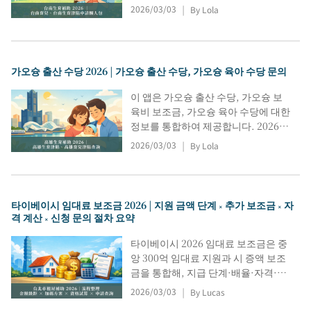
당 지급 단계, 자녀 우선순위에 따른
2026/03/03
By Lola
|
추가 지급액, 6개월 및 180일 거주 기
간, 그리고 호적/구청을 통한 신청 절
차 및 진행 상황 추적 방법 등을 간략하
게 설명합니다. 또한 타이난 육아수당
가오슝 출산 수당 2026 | 가오슝 출산 수당, 가오슝 육아 수당 문의
및 육아보조금 조회 포털 접속 정보도
제공합니다. 타이난 출산수당 2026은
이 앱은 가오슝 출산 수당, 가오슝 보
연령 및 육아 유형별로 빠르게 분류하
육비 보조금, 가오슝 육아 수당에 대한
여 확인할 수 있습니다.
정보를 통합하여 제공합니다. 2026년
가오슝 출산 수당 지급 기준, 10개월
2026/03/03
By Lola
|
거주 요건, 예상 출산일, 출산 후 1년
이내 신청 마감일, 서류 제출 후 30일
이내 지급 등의 정보를 제공하며, 0~2
세 및 2세~5세 미만 아동을 위한 육아
타이베이시 임대료 보조금 2026 | 지원 금액 단계 × 추가 보조금 × 자
수당, 보육비 보조금, 가오슝 준공공
격 계산 × 신청 문의 절차 요약
보조금에 대한 정보도 함께 제공합니
다.
타이베이시 2026 임대료 보조금은 중
앙 300억 임대료 지원과 시 증액 보조
금을 통합해, 지급 단계·배율·자격·신
청 절차/포털·계산법·추가서류·자주
2026/03/03
By Lucas
|
막히는 포인트·기간·지급 일정·서류