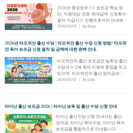
정말 간단합니다.
2026년 중앙정부 IVF 보조금 핵심 정
리: 지원대상·연령·최대금액·신청횟수·
절차·지급시기·진행조회까지 안내해,
시술 준비 부부가 일정 파악과 자격 누
2026/03/03
By Rose
|
락·지연을 예방하도록 돕습니다.
2026년 타오위안 출산 수당 | 타오위안 출산 수당 신청 방법? 타오위
안 육아 보조금 신청 절차 및 금액에 대한 완벽 안내.
타오위안의 출산 보조금은 일회성 출산
수당과 0~2세 육아 지원에 중점을 두고
있으며, 타오위안의 출산 장려금과 육
아 수당의 차이점을 종합적으로 설명합
2026/03/03
By Lola
|
니다. 또한 2026년 타오위안 출산 보조
금 지급액(출생 1인당), 다태아 추가 보
조금, 호적 배정, 신청 마감일, 대면/온
라인 신청 방법, 필요 서류 목록, 45일
타이난 출산 보조금 2026 | 타이난 보육 및 출산 수당 신청 안내
처리 기간 안내, 지급 내역 추적, 거절
사유 등을 통합하여 신청 기한 초과로
타이난 출산수당 신청 안내서는 출산
인한 피해를 최소화합니다.
장려금, 타이난 육아수당, 타이난 육아
보조금을 통합적으로 안내합니다. 수