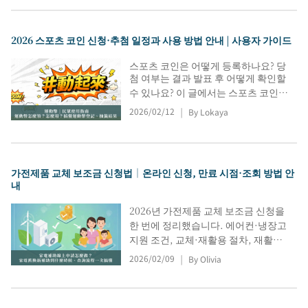
목록을 정리하며, 최종 승인 여부는 관
할기관 심사에 따릅니다.
2026 스포츠 코인 신청·추첨 일정과 사용 방법 안내 | 사용자 가이드
스포츠 코인은 어떻게 등록하나요? 당
첨 여부는 결과 발표 후 어떻게 확인할
수 있나요? 이 글에서는 스포츠 코인
등록 자격, 당첨 번호 확인, 당첨금 수
2026/02/12
By Lokaya
|
령 방법, 사용 방법, 유효기간 등 스포
츠 코인에 대한 모든 정보를 제공합니
다. 또한 Dongzi.com 조회 절차와 참여
가맹점 할인 프로그램 정보도 포함되
가전제품 교체 보조금 신청법｜온라인 신청, 만료 시점·조회 방법 안
어 있습니다. 이 글 하나로 스포츠 코
내
인 수령부터 사용까지 모든 과정을 알
아보세요.
2026년 가전제품 교체 보조금 신청을
한 번에 정리했습니다. 에어컨·냉장고
지원 조건, 교체·재활용 절차, 재활용
신청서(3부)·전기요금 고지서 준비,
2026/02/09
By Olivia
|
세금 환급 대안, 연장 기한 해석, 온라
인 신청·진행 확인, 누락 서류 안내, 문
의 포털 이용까지 단계별로 안내합니