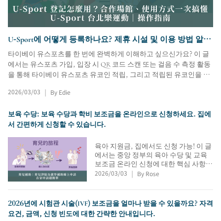
U-Sport에 어떻게 등록하나요? 제휴 시설 및 이용 방법 알아
보기 | U-Sport 타이베이 | 사용자 가이드
타이베이 유스포츠를 한 번에 완벽하게 이해하고 싶으신가요? 이 글
에서는 유스포츠 가입, 입장 시 QR 코드 스캔 또는 걸음 수 측정 활동
을 통해 타이베이 유스포츠 유코인 적립, 그리고 적립된 유코인을 제
휴 시설 입장, 강좌 수강, 시설 대관 등에 사용하는 방법 등 모든 과정
2026/03/03
By Edie
|
을 안내합니다. 또한, 행운권 추첨 참여 방법, 1,500대만달러 스포츠
상품권 신청 시 유의사항, 포인트 만료일 안내, 고객 서비스/다운로
보육 수당: 보육 수당과 학비 보조금을 온라인으로 신청하세요. 집에
드 링크도 함께 제공합니다.
서 간편하게 신청할 수 있습니다.
육아 지원금, 집에서도 신청 가능! 이 글
에서는 중앙 정부의 육아 수당 및 교육
보조금 온라인 신청에 대한 핵심 사항들
2026/03/03
By Rose
을 정리했습니다. 육아 수당 금액, 적용
|
조건, 신청 절차, 지급 시기, 조회 방법
등을 자세히 안내합니다. 부모님들은
2026년에 시험관 시술(IVF) 보조금을 얼마나 받을 수 있을까요? 자격
집에서 간편하게 육아 수당 신청을 완료
요건, 금액, 신청 빈도에 대한 간략한 안내입니다.
할 수 있습니다. 집에서 신청하는 것이