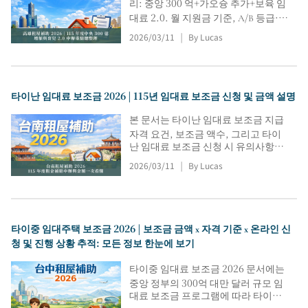
리: 중앙 300 억+가오슝 추가+보육 임
대료 2.0. 월 지원금 기준, A/B 등급·배
율, 거주 자격·중복/제한, 온라인 신청
2026/03/11
By Lucas
|
포털·조회 절차를 요약(최종 금액은 공
고·심사 후 확정).
타이난 임대료 보조금 2026 | 115년 임대료 보조금 신청 및 금액 설명
본 문서는 타이난 임대료 보조금 지급
자격 요건, 보조금 액수, 그리고 타이
난 임대료 보조금 신청 시 유의사항에
대한 정보를 제공합니다. 소득 기준
2026/03/11
By Lucas
|
46,545/54,303, 임대료 상한액
40,000, A/B 그룹 및 1/2/3 등급별 보
조금 지급 기준, 보조금 배율, 기존 호
적 이전, 서류 제출 및 진행 상황 추적,
타이중 임대주택 보조금 2026 | 보조금 금액 x 자격 기준 x 온라인 신
그리고 보조금 계산 포털 이용 방법 등
청 및 진행 상황 추적: 모든 정보 한눈에 보기
이 포함됩니다. 최종 승인은 관할 당국
의 발표 및 신청 기관의 검토를 거쳐 결
타이중 임대료 보조금 2026 문서에는
정됩니다.
중앙 정부의 300억 대만 달러 규모 임
대료 보조금 프로그램에 따라 타이중