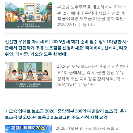
부모님 노후주택을 개조하거나 외벽·배
관·엘리베이터·무장애 시설 개선을 계
획 중이라면 보조금 기준을 먼저 확인해
2026/03/19
By Edie
야 합니다. 이 글은 수명 연장 사업의 자
|
격·조건·최대 지원액, 신청 순서·내진평
가, 중복 신청 불가 사유와 FAQ를 정리
신선한 우유를 마시세요 | 2026년 새 학기 준비 필수 정보! 다양한 시·
하고, 공식 연락처·상담 창구·절차·사전
군에서 간편하게 우유 보조금을 신청하세요! 타이베이, 신베이, 타오
점검까지 안내합니다.
위안, 타이중, 가오슝 모두 한 번에!
2026년 우유 보조금은 어떻게 신청하나
요? 이 글에서는 각 시·군별 신선 우유
정책의 최신 차이점을 정리하여, 학부
2026/03/19
By Edie
모님들이 지원 대상, 디지털 카드 또는
|
학생증 사용 방법, 편의점에서 보조금
수령처, 주 1회 신청 가능 횟수, 겨울 및
여름 방학 기간 신청 가능 여부, 유당 불
내증이 있는 경우 두유로 대체하는 방
가오슝 임대료 보조금 2026 | 중앙정부 300억 대만달러 보조금, 추가
법, 이사 또는 전학 시 본인 확인 절차,
보조금 및 2026년 보육 2.0 프로그램 주요 신청 사항 요약
보조금 신청 누락 시 지급 기한 만료 여
부 등 주요 문의 사항을 이해하는 데 도
2026 가오슝 임대료 보조금 종합 정
움을 드립니다.