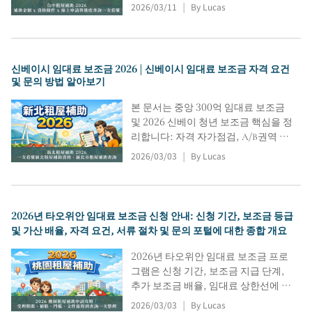
시 각 지역에 적용되는 보조금 등급,
2026/03/11
By Lucas
|
추가 부담금 및 보조금 금액이 요약되
어 있습니다. 또한 타이중시 임대료 보
조금 신청 자격 기준, 필요 서류 및 온
라인 신청 절차를 설명하고, 보조금 금
신베이시 임대료 보조금 2026 | 신베이시 임대료 보조금 자격 요건
액 조회 및 계산 방법을 안내합니다.
및 문의 방법 알아보기
신청 및 승인은 관련 기관의 공고 및 승
인 기관의 심사를 거쳐 결정됩니다.
본 문서는 중앙 300억 임대료 보조금
및 2026 신베이 청년 보조금 핵심을 정
리합니다: 자격 자가점검, A/B권역 최
대액, 1/2/3단계 차이, 중복 신청 금지,
2026/03/03
By Lucas
|
서류·보완 주의, 조회 포털, 온라인 신
청·진행 조회. 승인·지급은 기관 심사/
공고 기준.
2026년 타오위안 임대료 보조금 신청 안내: 신청 기간, 보조금 등급
및 가산 배율, 자격 요건, 서류 절차 및 문의 포털에 대한 종합 개요
2026년 타오위안 임대료 보조금 프로
그램은 신청 기간, 보조금 지급 단계,
추가 보조금 배율, 임대료 상한선에 대
한 종합적인 정보를 제공합니다. 또한
2026/03/03
By Lucas
|