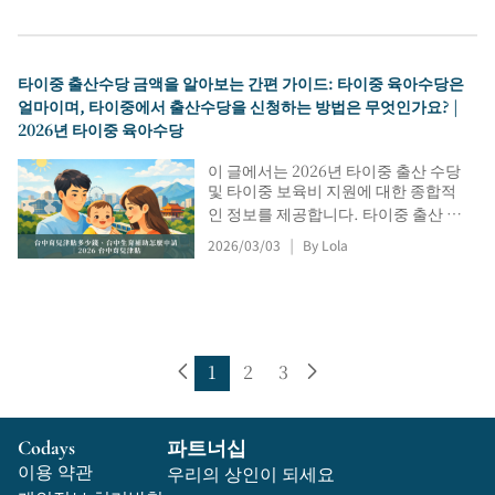
소득 기준, 필요 서류, 온라인/우편/방
문 신청 절차, 추가 서류 제출 방법, 일
반적인 어려움, 지급 시작일 등에 대한
정보도 포함되어 있습니다. 타오위안
타이중 출산수당 금액을 알아보는 간편 가이드: 타이중 육아수당은
임대료 보조금 자격 요건 및 조회 포털
얼마이며, 타이중에서 출산수당을 신청하는 방법은 무엇인가요? |
도 제공됩니다. 승인 및 지급은 관련
2026년 타이중 육아수당
기관의 발표 및 검토 후 결정됩니다.
이 글에서는 2026년 타이중 출산 수당
및 타이중 보육비 지원에 대한 종합적
인 정보를 제공합니다. 타이중 출산 수
당 금액 및 인상 규정, 180일 거주 요
2026/03/03
By Lola
|
건, 출생 등록, 6개월 신청 기간 등을
다룹니다. 또한, 만 0~2세 아동을 위한
월별 보육비 지원 금액, 온라인 신청
포털, 신청 진행 상황 조회, 소급 계산,
일반적인 거절 사유 및 재신청 요령 등
을 포함하여 원활한 신청 절차를 안내
1
2
3
합니다.
Codays
파트너십
이용 약관
우리의 상인이 되세요