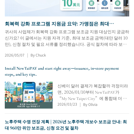
회복력 강화 프로그램 지원금 요약: 가맹점은 최대
NT$100,000까지 지원금을 받을 수 있습니다. LINE OA 멤
귀사의 사업체가 회복력 강화 프로그램 보조금 지원 대상인지 궁금하
버십 및 예약 서비스 신청 방법은 무엇인가요?
신가요? 이 글에서는 지원 자격 기준, 최대 보조금 금액(대만 달러 10
만), 신청 절차 및 필요 서류를 정리했습니다. 공식 절차에 따라 보조
금을 신청하려면 LINE OA 회원 및 예약 서비스를 도입한 후 최소 3개
2026/05/07
By Chuck
|
월 이상 실제로 서비스를 이용하고 이용 내역을 보관해야 한다는 점
을 설명합니다.
Install NewTaiPAY and start right away—issuance, in-store payment
steps, and key tips.
신베이 달러 결제가 복잡할까 걱정이라
면, 2026/01/10부터 NewTaiPAY가
“My New Taipei City”에 통합돼 더 쉽
2026/03/23
By Olivia
게 사용할 수 있어요. 사용처, 적립 3가
|
지, 적립번호 확인, QR 스캔/결제코드
결제, 유효기간 확인, 편의점 사용 불가
노후주택 수명 연장 계획 | 2026년 노후주택 개보수 보조금 안내: 최
주의까지 정리했습니다.
대 960만 위안 보조금, 신청 요건 및 절차