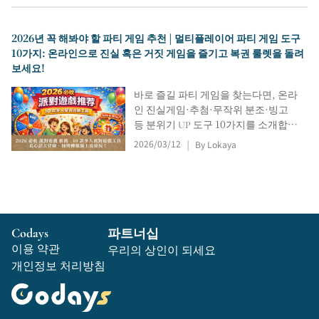
파악해 시행착오를 줄이세요.
2026년 꼭 해봐야 할 파티 게임 추천 | 멀티플레이어 파티 게임 도구
10가지: 온라인으로 진실 혹은 거짓 게임을 즐기고 복권 룰렛을 돌려
보세요!
바로 즐길 파티 게임을 찾는다면, 온라
인 진실게임·추첨·무작위 분조·빙고
등 분위기 UP 도구 10가지를 소개합니
다. 소품 없이 상황에 맞게 골라 여러
2026/03/12
By Lokaya
|
명이 즉시 플레이할 수 있어요. 모임·
생일·환영회·선물교환·야유회에 딱!
Codays
파트너십
이용 약관
우리의 상인이 되세요
개인정보 처리방침