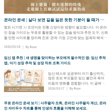
온라인 운세 | 살다 보면 길을 잃은 듯한 기분이 들 때가 있
습니다. 온라인 점술가의 온라인 운세 가이드를 이용해 보
힘든 시기엔 AI 조언이든 전통 신앙이든 방향이 필요합니다. 이 온라
세요.
인 점술 가이드는 무료로 활용할 수 있는 점술 방식과 추천 도구, 신뢰
할 만한 사이트를 정리해 진로·관계·가정 고민에 맞는 점괘와 해석을
빠르게 찾도록 돕습니다.
2026/03/18
By Rose
|
임신 앱 추천 | 새 생명을 맞이하는 부모에게 필수적인 앱: 임신 추적
앱, 아기 성장 추적 및 성장 차트 조회 가이드
임신 테스트 성공부터 아기 출산까지,
많은 초보 부모들은 임신 불안과 육아
리듬의 변화를 경험합니다. 이 글에서
2026/03/17
By Rose
는 태아 발달 추적, 진통 타이머, 임신
|
기록 앱 등 실용적인 임신 관련 앱들을
소개합니다. 또한 아기 성장 기록 앱, 수
무료 온라인 운세 보기 | 사주팔자 조회, 온라인 사주팔자 계산, 온라
유 및 수면 기록 앱, 성장 차트 조회 앱,
가족 사진 앨범 앱 등 부모들이 아이의
인 자미두수 차트를 통해 인생의 흐름을 이해해 보세요.