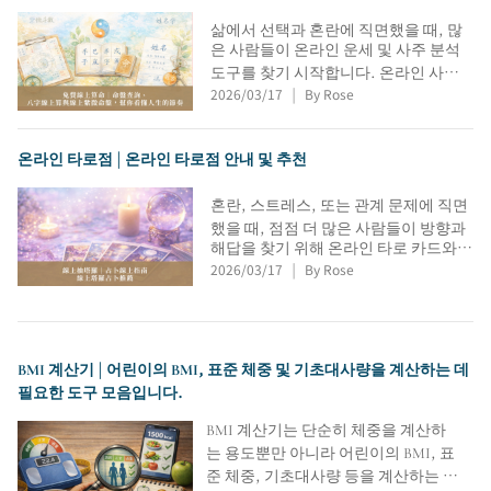
성장을 기록하고 소중한 육아 추억을 안
전하게 보관할 수 있도록 돕는 앱들도
삶에서 선택과 혼란에 직면했을 때, 많
함께 소개합니다.
은 사람들이 온라인 운세 및 사주 분석
도구를 찾기 시작합니다. 온라인 사주
2026/03/17
By Rose
팔자 계산, 자미두수, 이름 수비학 분석
|
을 통해 자신의 성격 구조, 운세의 흐름,
인생 방향을 빠르게 파악할 수 있습니
온라인 타로점 | 온라인 타로점 안내 및 추천
다. 이 글에서는 여러 무료 사주팔자, 자
미두수, 온라인 운세 플랫폼을 소개하
혼란, 스트레스, 또는 관계 문제에 직면
고, 각 도구의 특징과 적합 대상을 분석
했을 때, 점점 더 많은 사람들이 방향과
하여 직장, 인간관계, 인생의 중요한 결
해답을 찾기 위해 온라인 타로 카드와
정을 내릴 때 더 나은 이해와 참고 자료
2026/03/17
By Rose
점술에 의존하고 있습니다. 이 글에서
|
를 제공합니다.
는 인공지능 타로 해석, 관계 점술 서비
스, 타로 학습 자료를 포함하여 여러 실
용적인 온라인 타로 점술 플랫폼과 무료
타로 카드 뽑기 도구를 추천합니다. 온
BMI 계산기 | 어린이의 BMI, 표준 체중 및 기초대사량을 계산하는 데
라인 점술의 특징과 삶에서 타로 카드의
필요한 도구 모음입니다.
역할을 이해하고, 자신에게 맞는 디지
털 점술 방법과 도구를 찾아 자아 발견
BMI 계산기는 단순히 체중을 계산하
에 도움을 드리고자 합니다.
는 용도뿐만 아니라 어린이의 BMI, 표
준 체중, 기초대사량 등을 계산하는 데