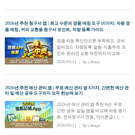
번호 연결 분석까지, 인생 경로 번호
분석에 도움이 되는 10가지 핵심 도구
를 소개합니다. 이를 통해 자신의 재능
2026년 추천 청구서 앱 | 최고 수준의 경품 매칭 도구 10가지: 자동 경
번호와 수비학적 의미를 탐구하고, 더
품 매칭, 커피 교환용 청구서 포인트, 차량 등록 가이드
깊이 이해함으로써 인생 청사진의 가
능성을 발견할 수 있습니다.
경품 자동 확인만으론 부족해요. 모바
일바코드·차량등록·알림·지출추적·포
인트·온라인 교환 제한까지 비교해야
합니다. 본문은 공식 ‘Uniform Invoice
2026/03/12
By Lokaya
|
Prize Redemption’ 포함 인기 10종을
정리해 청구서/경품교환/차량 앱 차이
를 쉽게 이해하고 내게 맞는 앱을 고르
도록 돕습니다.
2026년 추천 예산 관리 앱 | 무료 예산 관리 앱 8가지, 간편한 예산 관
리 및 예산 공유 도구까지 모두 한눈에 보기
2026년 예산 관리 앱 추천 8선: 무료·
간편·공유·일일 앱을 비교해 자동 동기
화, 전자청구서 연동, 아이폰급 UI, 가
족 예산 기능까지 정리했습니다. 지출
2026/03/12
By Lokaya
|
흐름·고정비·예산 부족 구간을 빠르게