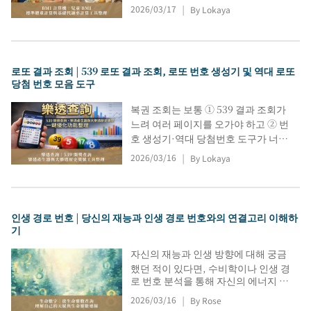
에도 사용할 수 있습니다. 이 글에서는
2026/03/17
By Lokaya
|
건강증진청, 헬로닥터, Calculator.net,
MyFitnessPal, YAZIO, Cronometer 등
에서 제공하는 다양한 도구를 소개하
여 사용자가 자신에게 맞는 체성분 측
로또 결과 조회 | 539 로또 결과 조회, 로또 번호 생성기 및 역대 로또
정 방법과 칼로리 관리 도구를 빠르게
당첨 번호 모음 도구
찾을 수 있도록 돕습니다.
복권 조회는 보통 ① 539 결과 조회가
느려 여러 페이지를 오가야 하고 ② 번
호 생성기·역대 당첨번호 도구가 너무
많아 판매소에서 선택이 어렵습니다.
2026/03/16
By Lokaya
|
이 글은 실시간/과거 조회→난수 생성
→대만복권 공식 비교 순서로 정리해
필요한 도구를 빠르게 찾게 돕습니다.
인생 경로 번호 | 당신의 재능과 인생 경로 번호와의 연결고리 이해하
기
자신의 재능과 인생 방향에 대해 궁금
했던 적이 있다면, 수비학이나 인생 경
로 번호 분석을 통해 자신의 에너지 특
성을 빠르게 파악할 수 있습니다. 이
2026/03/16
By Rose
|
글에서는 간단한 계산부터 인생 경로