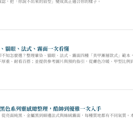
確認，把「你說不出來的眉型」變成真正適合你的樣子。
、貓眼、法式、霧面一次看懂
卻不知怎麼選？整理暈染、貓眼、法式、霧面四種「美甲漸層款式」範本
不厚重、耐看百搭；並提供參考圖片與預約指引，從膚色冷暖、甲型比例
黑色系列靈感總整理，酷帥到優雅一次入手
，從亮面純黑、金屬黑到細邊法式與絲絨霧面，每種質地都有不同氣質。
。