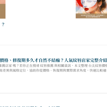
紋唇推薦 x 桃園 ：桃園紋唇怎麼選，才不會做完後悔 ？
價格、修復期多久才自然不結痂？人氣紋唇店家完整介
推薦店家 嗎？若你正在搜尋 紋唇推薦 與相關資訊，本文整理 台北紋唇
的技術差異與風格定位，協助你從價格、恢復期與實際需求角度，快速比較