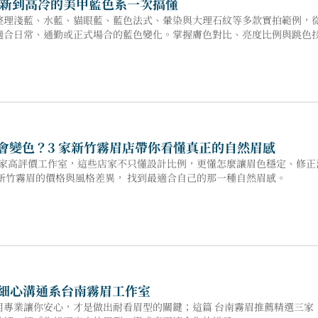
新到高冷的美甲藍色系一次搞懂
整理淺藍、水藍、貓眼藍、藍色法式、暈染與大理石紋等多款實拍範例，
適合日常、通勤或正式場合的藍色變化。掌握膚色對比、亮度比例與跳色
眉會變色？3 家新竹霧眉店帶你看懂真正的自然眉感
三家高評價工作室，這些店家不只懂設計比例，更懂怎麼讓眉色穩定、修正
新竹霧眉的價格與風格差異， 找到最適合自己的那一種自然眉感。
間細心溝通系台南霧眉工作室
用專業讓你安心，才是做出耐看眉型的關鍵；這篇 台南霧眉推薦精選三家