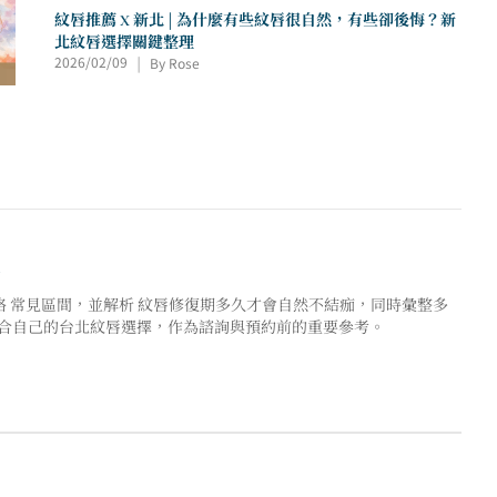
紋唇推薦 X 新北 | 為什麼有些紋唇很自然，有些卻後悔？新
北紋唇選擇關鍵整理
2026/02/09
By Rose
|
紹
價格 常見區間，並解析 紋唇修復期多久才會自然不結痂，同時彙整多
適合自己的台北紋唇選擇，作為諮詢與預約前的重要參考。