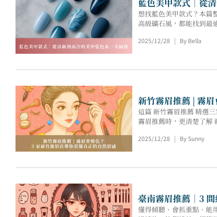
藍色美甲款式｜從清
想找藍色美甲款式？本篇
高級礦石風，都能找到最
2025/12/28
By Bella
|
新竹霧眉推薦 | 霧
這篇 新竹霧眉推薦 精選
霧眉推薦時，更清楚了解 
2025/12/28
By Sunny
|
臺南霧眉推薦｜3 
懂得傾聽、會抓重點、能