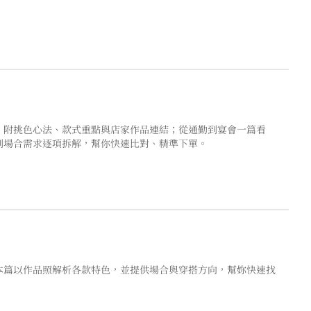
，附挑色心法、款式重點與店家作品連結；從通勤到宴會一篇看
到場合需求逐項拆解，幫你快速比對、精準下單。
本篇以作品照解析各款特色，並提供場合與穿搭方向，幫妳快速找