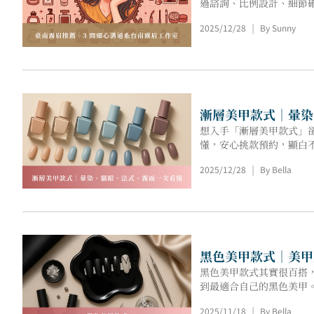
過諮詢、比例設計、細節
2025/12/28
By Sunny
|
漸層美甲款式｜暈染
想入手「漸層美甲款式」
懂，安心挑款預約，顯白
2025/12/28
By Bella
|
黑色美甲款式｜美甲
黑色美甲款式其實很百搭
到最適合自己的黑色美甲
2025/11/18
By Bella
|