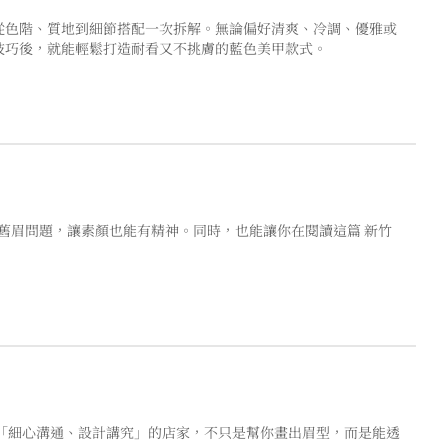
從色階、質地到細節搭配一次拆解。無論偏好清爽、冷調、優雅或
技巧後，就能輕鬆打造耐看又不挑膚的藍色美甲款式。
舊眉問題，讓素顏也能有精神。同時，也能讓你在閱讀這篇 新竹
「細心溝通、設計講究」的店家，不只是幫你畫出眉型，而是能透