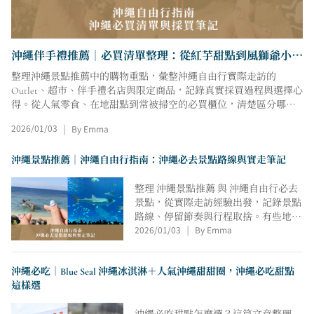
沖繩伴手禮推薦｜必買清單整理：從紅芋甜點到風獅爺小
物，超市與伴手禮名店一次逛
整理沖繩景點推薦中的購物重點，彙整沖繩自由行實際走訪的
Outlet、超市、伴手禮名店與限定商品，記錄真實採買過程與選擇心
得。從人氣零食、在地甜點到常被掃空的必買櫃位，清楚區分哪些
值得特地買、哪些順路看看即可，協助你快速建立沖繩必買清單，
2026/01/03
By Emma
|
作為規劃沖繩自由行與購物行程時的實用參考。
沖繩景點推薦｜沖繩自由行指南：沖繩必去景點路線與實走筆記
整理 沖繩景點推薦 與 沖繩自由行必去
景點，從實際走訪經驗出發，記錄景點
路線、停留節奏與行程取捨。有些地方
2026/01/03
By Emma
值得多留時間慢慢走，有些順路看看就
|
好，作為規劃沖繩行程與安排行程路線
時，可隨手對照的實走筆記參考。
沖繩必吃｜Blue Seal 沖繩冰淇淋＋人氣沖繩甜甜圈，沖繩必吃甜點
這樣選