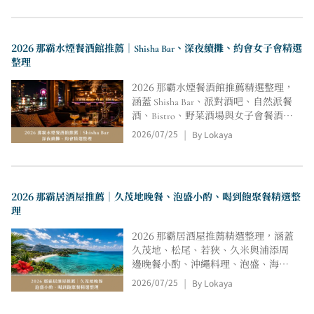
餐、交通、空間氛圍與適合情境比
較，協助家庭、朋友、情侶與自駕旅
快速挑選肉食晚餐。
2026 那霸水煙餐酒館推薦｜Shisha Bar、深夜續攤、約會女子會精選
整理
2026 那霸水煙餐酒館推薦精選整理，
涵蓋 Shisha Bar、派對酒吧、自然派餐
酒、Bistro、野菜酒場與女子會餐酒
館，從久茂地、安里、牧志到楚邊比
2026/07/25
By Lokaya
|
較地點、低消、charge、座位費、營業
時段、空間氛圍與適合情境，協助深
夜續攤、情侶約會與朋友聚會快速挑
選。
2026 那霸居酒屋推薦｜久茂地晚餐、泡盛小酌、喝到飽聚餐精選整
理
2026 那霸居酒屋推薦精選整理，涵蓋
久茂地、松尾、若狹、久米與浦添周
邊晚餐小酌、沖繩料理、泡盛、海老
料理、餃子酒場與喝到飽套餐，從地
2026/07/25
By Lokaya
|
點、價格、座位、營業時間、空間氛
圍與適合情境比較，協助朋友聚餐、