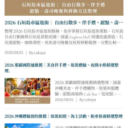
2026 石垣島市區逛街｜ 自由行散步、伴手禮、甜點、壽司
晚餐與移動方法整理
整理 2026 石垣島市區逛街路線，依序掌握石垣島逛街重點、石垣島
自由行動線與石垣島景點地圖，涵蓋 Euglena Mall 周邊泡盛酒造、石
垣港甜點、咖啡酒吧、地魚壽司晚餐及短程移動服務，完整比較價
格、預約、適合人數、停留時段、雨天備案與最後一天行李安排，
2026/08/01
By Lokaya
|
協助快速串接散步、購物、用餐、行李寄放與回程交通，並掌握各
區停留節奏與交通銜接方式。
2026 那霸國際通推薦｜美食伴手禮、琉裝體驗、夜間小酌精選整
理.
2026 那霸國際通推薦精選整理，涵蓋
沖繩美食、伴手禮購物、琉裝和服體
驗、甜點商場與 Cafe Bar，從地點、價
2026/08/01
By Lokaya
格、營業資訊、交通動線、空間氛圍與
|
適合情境比較，協助半日遊、一日遊、
親子、朋友、情侶與獨旅行程快速安
2026 沖繩體驗預約推薦｜琉裝拍照、海上活動、租車保養精選整理
排。