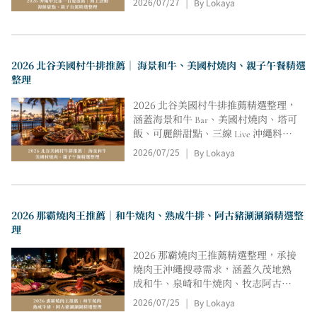
2026/07/27
By Lokaya
|
曳傘延伸路線，從地點、價格、天
候、停車、集合地、保險、空間氛圍
與適合情境比較，協助親子、情侶、
朋友與家庭自駕旅快速安排行程。
2026 北谷美國村牛排推薦｜ 海景和牛、美國村燒肉、親子午餐精選
整理
2026 北谷美國村牛排推薦精選整理，
涵蓋海景和牛 Bar、美國村燒肉、塔可
飯、可麗餅甜點、三線 Live 沖繩料
理、定食與咖哩，從地點、價格、停
2026/07/25
By Lokaya
|
車、低消、座位、用餐氛圍與適合情
境比較，協助親子、情侶、朋友聚餐
與自駕旅快速挑選合適餐廳。
2026 那霸燒肉王推薦｜和牛燒肉、熟成牛排、阿古豬涮涮鍋精選整
理
2026 那霸燒肉王推薦精選整理，承接
燒肉王沖繩搜尋需求，涵蓋久茂地熟
成和牛、泉崎和牛燒肉、牧志阿古豬
涮涮鍋、燒鳥、燒肉 Bar 與宜野灣沖
2026/07/25
By Lokaya
|
繩料理，從地點、價格、座位、套