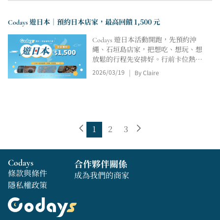
團體旅行、二軒目與那霸晚餐快速篩
選。
Codays 遊日本｜預約日本店家，最高回饋 1,500 元
Codays 遊日本活動開跑，先預約沖
繩、石垣島店家，把想吃、想玩、想
放鬆的行程先安排好。行前卡位熱門
店家與時段，到了當地照著行程更輕
2026/03/19
By Claire
|
鬆；完成到店體驗與拍照驗證後，最
高有機會領取 NT$ 1,500 元回饋。
1
2
3
Codays
合作夥伴關係
條款與條件
成為我們的商家
隱私權政策