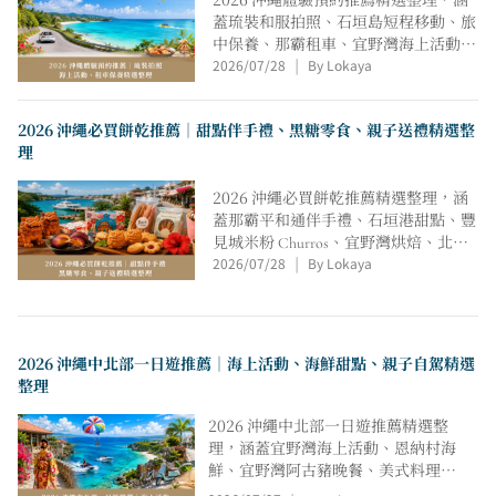
2026 沖繩體驗預約推薦精選整理，涵
蓋琉裝和服拍照、石垣島短程移動、旅
中保養、那霸租車、宜野灣海上活動與
2026/07/28
By Lokaya
糸滿拖曳傘，從地點、價格、人數、資
|
格、天候、保險、集合地、取消規則與
適合情境比較，協助親子、情侶、獨
2026 沖繩必買餅乾推薦｜甜點伴手禮、黑糖零食、親子送禮精選整
旅、朋友、長住與自駕族群快速安排行
理
程。
2026 沖繩必買餅乾推薦精選整理，涵
蓋那霸平和通伴手禮、石垣港甜點、豐
見城米粉 Churros、宜野灣烘焙、北谷
2026/07/28
By Lokaya
可麗餅與今歸仁黑糖甜點，從地點、價
|
格、保存期限、包裝、行李空間、送禮
現吃與適合情境比較，協助親子、同
事、家人、情侶與自駕旅快速挑選沖繩
甜點伴手禮。
2026 沖繩中北部一日遊推薦｜海上活動、海鮮甜點、親子自駕精選
整理
2026 沖繩中北部一日遊推薦精選整
理，涵蓋宜野灣海上活動、恩納村海
鮮、宜野灣阿古豬晚餐、美式料理、
海景 BBQ、今歸仁黑糖甜點與糸滿拖