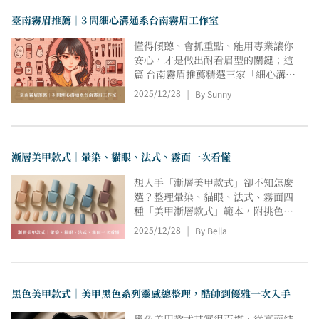
臺南霧眉推薦｜3 間細心溝通系台南霧眉工作室
懂得傾聽、會抓重點、能用專業讓你
安心，才是做出耐看眉型的關鍵；這
篇 台南霧眉推薦精選三家「細心溝
通、設計講究」的店家，不只是幫你
2025/12/28
By Sunny
|
畫出眉型，而是能透過諮詢、比例設
計、細節確認，把「你說不出來的眉
型」變成真正適合你的樣子。
漸層美甲款式｜暈染、貓眼、法式、霧面一次看懂
想入手「漸層美甲款式」卻不知怎麼
選？整理暈染、貓眼、法式、霧面四
種「美甲漸層款式」範本，附挑色心
法、款式重點與店家作品連結；從通
2025/12/28
By Bella
|
勤到宴會一篇看懂，安心挑款預約，
顯白不厚重、耐看百搭；並提供參考
圖片與預約指引，從膚色冷暖、甲型
比例到場合需求逐項拆解，幫你快速
黑色美甲款式｜美甲黑色系列靈感總整理，酷帥到優雅一次入手
比對、精準下單。