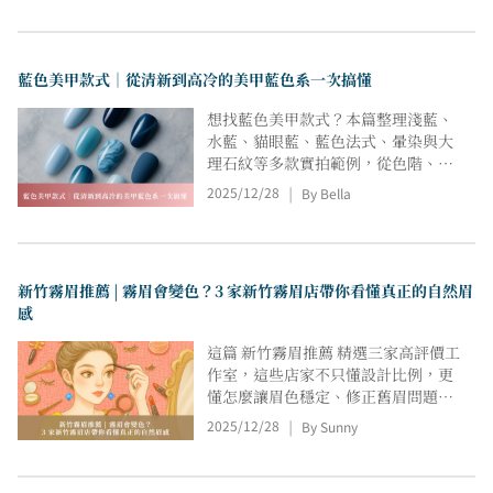
店家 的技術差異與風格定位，協助你
從價格、恢復期與實際需求角度，快
速比較適合自己的台北紋唇選擇，作
藍色美甲款式｜從清新到高冷的美甲藍色系一次搞懂
為諮詢與預約前的重要參考。
想找藍色美甲款式？本篇整理淺藍、
水藍、貓眼藍、藍色法式、暈染與大
理石紋等多款實拍範例，從色階、質
地到細節搭配一次拆解。無論偏好清
2025/12/28
By Bella
|
爽、冷調、優雅或高級礦石風，都能
找到最適合日常、通勤或正式場合的
藍色變化。掌握膚色對比、亮度比例
與跳色技巧後，就能輕鬆打造耐看又
新竹霧眉推薦 | 霧眉會變色？3 家新竹霧眉店帶你看懂真正的自然眉
不挑膚的藍色美甲款式。
感
這篇 新竹霧眉推薦 精選三家高評價工
作室，這些店家不只懂設計比例，更
懂怎麼讓眉色穩定、修正舊眉問題，
讓素顏也能有精神。同時，也能讓你
2025/12/28
By Sunny
|
在閱讀這篇 新竹霧眉推薦時，更清楚
了解 新竹霧眉的價格與風格差異， 找
到最適合自己的那一種自然眉感。