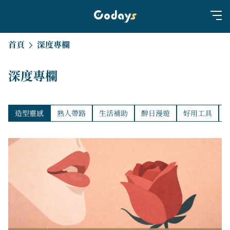
首頁
深度專欄
深度專欄
造型靈感
熟人帶路
生活補助
醉日漫遊
好用工具