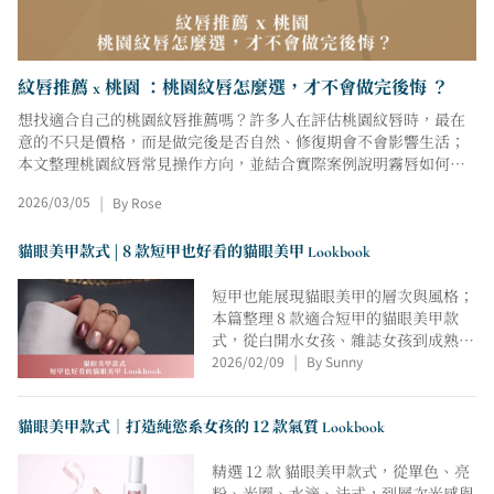
紋唇推薦 x 桃園 ：桃園紋唇怎麼選，才不會做完後悔 ？
想找適合自己的桃園紋唇推薦嗎？許多人在評估桃園紋唇時，最在
意的不只是價格，而是做完後是否自然、修復期會不會影響生活；
本文整理桃園紋唇常見操作方向，並結合實際案例說明霧唇如何調
整唇色氣色、改善暗沉，同時分享紋唇保養重點，幫助你在諮詢前
2026/03/05
By Rose
|
釐清需求，選擇真正適合自己的桃園紋唇方案。
貓眼美甲款式 | 8 款短甲也好看的貓眼美甲 Lookbook
短甲也能展現貓眼美甲的層次與風格；
本篇整理 8 款適合短甲的貓眼美甲款
式，從白開水女孩、雜誌女孩到成熟低
2026/02/09
By Sunny
調的小姊姊系，透過光澤分佈、色層配
|
置與細節留白，梳理不同氣質的貓眼美
甲靈感，提供正在尋找款式方向的人，
貓眼美甲款式｜打造純慾系女孩的 12 款氣質 Lookbook
一份清楚且耐看的 Lookbook 參考。
精選 12 款 貓眼美甲款式，從單色、亮