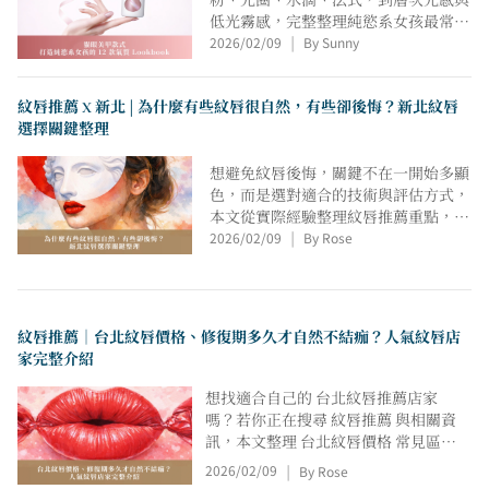
粉、光圈、水滴、法式，到層次光感與
低光霧感，完整整理純慾系女孩最常搜
2026/02/09
By Sunny
尋、也最耐看的貓眼光療風格。無論偏
|
好清透日常、氣質顯白，或想在低調中
加入細節變化，都能在這篇找到適合自
紋唇推薦 X 新北 | 為什麼有些紋唇很自然，有些卻後悔？新北紋唇
己的 貓眼美甲靈感；貓眼美甲的魅
選擇關鍵整理
力，不在於誇張設計，而是在光感與比
例之間，悄悄放大手部質感，讓指尖在
想避免紋唇後悔，關鍵不在一開始多顯
任何場合都自然好看、越看越耐看。
色，而是選對適合的技術與評估方式，
本文從實際經驗整理紋唇推薦重點，解
2026/02/09
By Rose
析修復期差異、留色表現與價格考量，
|
同時說明新北紋唇選擇時常被忽略的細
節，以及紋唇保養對自然度與穩定度的
影響，協助你在諮詢前做出更安心的判
斷。
紋唇推薦｜台北紋唇價格、修復期多久才自然不結痂？人氣紋唇店
家完整介紹
想找適合自己的 台北紋唇推薦店家
嗎？若你正在搜尋 紋唇推薦 與相關資
訊，本文整理 台北紋唇價格 常見區
間，並解析 紋唇修復期多久才會自然
2026/02/09
By Rose
|
不結痂，同時彙整多間 人氣台北紋唇