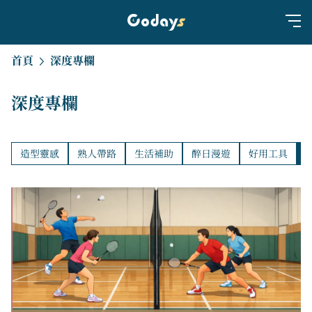
首頁
深度專欄
深度專欄
造型靈感
熟人帶路
生活補助
醉日漫遊
好用工具