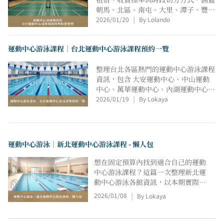
租借、收費標準與時段切分方式，涵蓋
朝馬、北區、南屯、大里、潭子、豐
2026/01/20
By Lolando
原、清水等主要運動中心羽球場，清楚
|
說明平日與假日、尖峰與離峰的每小時
場租價位，並彙整各館羽球場線上預約
運動中心游泳課程｜台北運動中心游泳課程預約一覽
連結，讓你在訂場前先快速比價、抓時
間，再進系統完成台中運動中心羽毛球
整理台北各區熱門的運動中心游泳課程
場預約。
資訊，包含 大安運動中心、中山運動
中心、萬華運動中心、內湖運動中心、
2026/01/19
By Lokaya
士林運動中心 等台北運動中心游泳班
|
別，彙整運動中心游泳課程的對象、堂
數、整期費用與上課時間，協助你快速
比較台北運動中心游泳選項，依通勤動
線與預算安排最適合的游泳課程。
運動中心游泳｜新北運動中心游泳課程 - 懶人包
想在固定預算內找到適合自己的運動
中心游泳課程？這篇一次整理新北運
動中心游泳各館資訊，以本期實際開
課班別為例，逐館列出堂數、整期學
2026/01/08
By Lokaya
|
費與上課時段，並附上官方報名連
結、查詢日期與備註說明，幫你快速
縮小選擇，把規律游泳與日常作息、