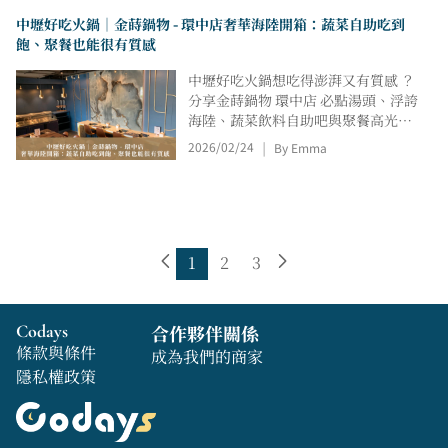
中壢好吃火鍋｜金蒔鍋物 - 環中店奢華海陸開箱：蔬菜自助吃到
飽、聚餐也能很有質感
中壢好吃火鍋想吃得澎湃又有質感 ？
分享金蒔鍋物 環中店 必點湯頭、浮誇
海陸、蔬菜飲料自助吧與聚餐高光時
刻，附營業時間、地址與 Google
2026/02/24
By Emma
|
Map，約會聚餐不踩雷。
1
2
3
Codays
合作夥伴關係
條款與條件
成為我們的商家
隱私權政策