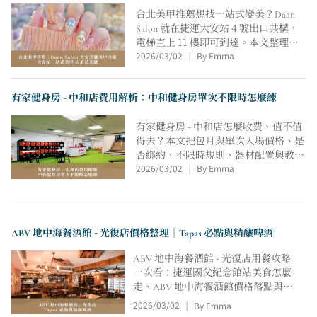
台北美甲推薦想找一站式變美？Daan
Salon 就在捷運大安站 4 號出口共構，
電梯直上 11 樓即可到達。本文整理交
2026/03/02
By Emma
通動線、山茶花款美睫選款與小姊姊風
|
美甲搭配，給想找台北美睫推薦、台北
接睫毛的人快速拿下。
有家健身房 - 中和店費用解析：中和健身房單次不限時怎麼練
有家健身房 - 中和店怎麼收費、值不值
得去？本文把包月與單次入場價格、是
否綁約、不限時規則、器材配置與教練
2026/03/02
By Emma
課流程一次整理，也提醒中和健身房新
|
手如何選環境與教練，給想搜中和健身
房推薦、THE GYM 有家健身 中和店評
價的人快速比對。
ABV 地中海餐酒館 - 光復店價格整理｜Tapas 必點與精釀啤酒
ABV 地中海餐酒館 - 光復店用餐攻略
一次看：捷運國父紀念館站美食怎麼
走、ABV 地中海餐酒館價格落點與
Tapas 點餐順序、300 + 精釀啤酒怎麼
2026/03/02
By Emma
|
挑，營業到凌晨 1:30，國父紀念館聚