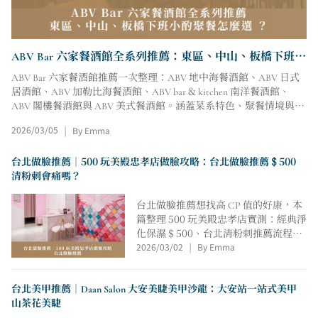
ABV Bar 六家餐酒館全系列推薦：東區、中山、板橋下班小
酌聚餐怎麼選 ？
ABV Bar 六家餐酒館推薦一次整理：ABV 地中海餐酒館、ABV 日式
居酒館、ABV 加勒比海餐酒館、ABV bar & kitchen 南洋餐酒館、
ABV 閣樓餐酒館與 ABV 美式餐酒館。涵蓋菜系特色、聚餐情境與店
家資訊，找下班小酌聚會首選更快。
2026/03/05
By Emma
|
台北做臉推薦｜500 玩美殿忠孝店做臉攻略：台北做臉推薦 $ 500
清粉刺會痛嗎？
台北做臉推薦想找高 CP 值的好康，本
篇整理 500 玩美殿忠孝店實測：經典淨
化保濕 $ 500、台北清粉刺推薦流程溫
2026/03/02
By Emma
和，敏感肌泛紅也能被好好被安撫；再
|
補上台北做臉價格加購歐式按摩的享
受、捷運忠孝復興站 1 分鐘路線與付款
台北美甲推薦｜Daan Salon 大安美睫美甲沙龍：大安站一站式美甲
方式，一次就看懂。
山茶花美睫