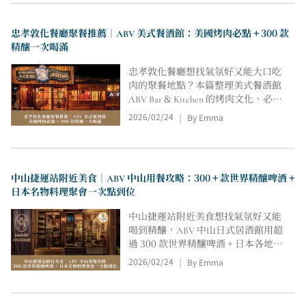
記事本，適合桃園女性健身房初學者
參考。
忠孝敦化餐廳聚餐推薦｜ABV 美式餐酒館：美國烤肉必點 + 300 款
精釀一次喝滿
忠孝敦化餐廳想找氣氛好又能大口吃
肉的聚餐地點？本篇整理美式餐酒館
ABV Bar & Kitchen 的烤肉文化、必點
烤牛胸與手撕豬、精釀啤酒怎麼挑，
2026/02/24
By Emma
|
並附上 ABV 餐酒館訂位、營業時間、
球賽轉播與捷運忠孝敦化站走法，約
朋友不踩雷。
中山捷運站附近美食｜ABV 中山用餐攻略：300 + 款世界精釀啤酒 +
日本名物料理聚會一次點到位
中山捷運站附近美食想找氣氛好又能
喝到精釀，ABV 中山日式居酒館用超
過 300 款世界精釀啤酒 + 日本各地名
物料理撐起宵夜場。本文整理必點菜
2026/02/24
By Emma
|
色亮點、適合聚會的座位感、酒精 /
無酒精選擇、訂位電話、營業時間與
中山站走法。