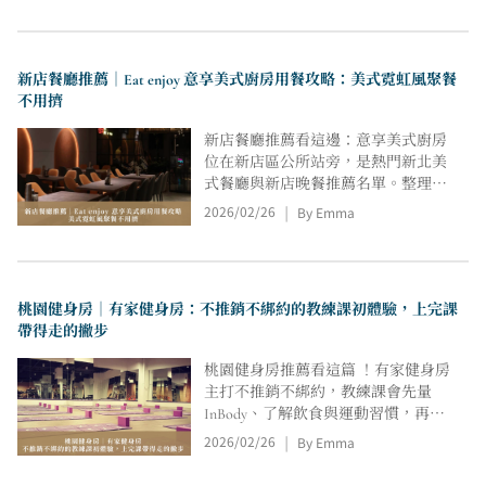
餐訂位與座位氛圍小提醒也整理好。
新店餐廳推薦｜Eat enjoy 意享美式廚房用餐攻略：美式霓虹風聚餐
不用擠
新店餐廳推薦看這邊：意享美式廚房
位在新店區公所站旁，是熱門新北美
式餐廳與新店晚餐推薦名單。整理雙
人套餐必點、主餐口味亮點與千層蛋
2026/02/26
By Emma
|
糕攻略，聚餐點餐不踩雷。
桃園健身房｜有家健身房：不推銷不綁約的教練課初體驗，上完課
帶得走的撇步
桃園健身房推薦看這篇 ！有家健身房
主打不推銷不綁約，教練課會先量
InBody、了解飲食與運動習慣，再依
時間與目標客製化菜單；訓練含暖
2026/02/26
By Emma
|
身、深蹲、背肌、平板與大腿訓練，
教練會修正姿勢並把動作影片放 Line