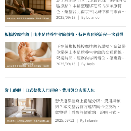
想了解頭療 SPA 的服務流程、價格與地
區據點？本篇整理移花宮古法頭療特
色，彙整台北南京三民與中和門市資
2025/09/18
By Lolando
訊、官方與 LINE 私訊預約方式，並提
|
供卡位技巧、回訪頻率、到店注意事項
與改期流程指南；初訪建議 60 分鐘，
板橋按摩推薦｜山本足體養生會館價格、特色與預約流程一次看懂
通勤族也能輕鬆安排。更安心。
正在蒐集板橋按摩推薦名單嗎？這篇帶
你掌握山本足體養生會館的交通動線、
營業時間、服務內容與價位、優惠資
2025/09/15
By Jayla
訊、線上預約流程與注意事項，並介紹
|
山本專利的水晶泥泡腳加購亮點與適合
族群，足底＋全身雙拼與精油搭配建
議，讓您也能安心規劃療癒行程，立即
收藏。
脊上爵醒｜日式整復入門預約、費用與分店懶人包
想快速掌握脊上爵醒分店、費用與預
約？本文整合官方連結與卡位技巧，
彙整脊上爵醒評價重點，說明日式整
復節奏與首次60分鐘建議，涵蓋三
2025/09/12
By Lolando
|
重、松江、松山、新店（大坪林）、
板橋，並提供預算心法、回訪頻率與