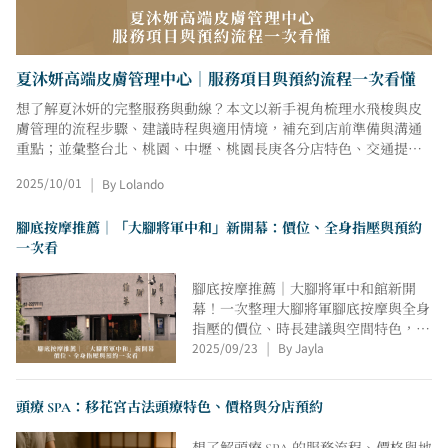
夏沐妍高端皮膚管理中心｜服務項目與預約流程一次看懂
想了解夏沐妍的完整服務與動線？本文以新手視角梳理水飛梭與皮
膚管理的流程步驟、建議時程與適用情境，補充到店前準備與溝通
重點；並彙整台北、桃園、中壢、桃園長庚各分店特色、交通提示
與線上預約入口，搭配價格查詢步驟與改約規範，協助你快速完成
2025/10/01
By Lolando
|
規劃，並提供常見問題參考與流程說明。
腳底按摩推薦｜「大腳將軍中和」新開幕：價位、全身指壓與預約
一次看
腳底按摩推薦｜大腳將軍中和館新開
幕！一次整理大腳將軍腳底按摩與全身
指壓的價位、時長建議與空間特色，介
2025/09/23
By Jayla
紹新莊與中和兩館差異。中和館以木質
|
調與柔和燈光打造舒適氛圍，動線清爽
俐落，適合上班族或初次體驗者。乾淨
頭療 SPA：移花宮古法頭療特色、價格與分店預約
環境與標準化流程，讓放鬆更穩定，也
更容易融入日常生活。