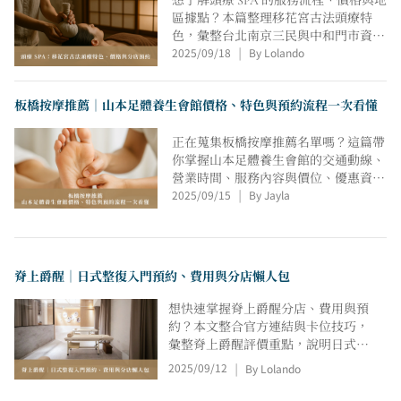
想了解頭療 SPA 的服務流程、價格與地
區據點？本篇整理移花宮古法頭療特
色，彙整台北南京三民與中和門市資
2025/09/18
By Lolando
訊、官方與 LINE 私訊預約方式，並提
|
供卡位技巧、回訪頻率、到店注意事項
與改期流程指南；初訪建議 60 分鐘，
板橋按摩推薦｜山本足體養生會館價格、特色與預約流程一次看懂
通勤族也能輕鬆安排。更安心。
正在蒐集板橋按摩推薦名單嗎？這篇帶
你掌握山本足體養生會館的交通動線、
營業時間、服務內容與價位、優惠資
2025/09/15
By Jayla
訊、線上預約流程與注意事項，並介紹
|
山本專利的水晶泥泡腳加購亮點與適合
族群，足底＋全身雙拼與精油搭配建
議，讓您也能安心規劃療癒行程，立即
收藏。
脊上爵醒｜日式整復入門預約、費用與分店懶人包
想快速掌握脊上爵醒分店、費用與預
約？本文整合官方連結與卡位技巧，
彙整脊上爵醒評價重點，說明日式整
復節奏與首次60分鐘建議，涵蓋三
2025/09/12
By Lolando
|
重、松江、松山、新店（大坪林）、
板橋，並提供預算心法、回訪頻率與