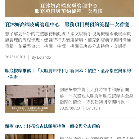
夏沐妍高端皮膚管理中心｜服務項目與預約流程一次看懂
想了解夏沐妍的完整服務與動線？本文以新手視角梳理水飛梭與皮
膚管理的流程步驟、建議時程與適用情境，補充到店前準備與溝通
重點；並彙整台北、桃園、中壢、桃園長庚各分店特色、交通提示
與線上預約入口，搭配價格查詢步驟與改約規範，協助你快速完成
2025/10/01
By Lolando
|
規劃，並提供常見問題參考與流程說明。
腳底按摩推薦｜「大腳將軍中和」新開幕：價位、全身指壓與預約
一次看
腳底按摩推薦｜大腳將軍中和館新開
幕！一次整理大腳將軍腳底按摩與全身
指壓的價位、時長建議與空間特色，介
2025/09/23
By Jayla
紹新莊與中和兩館差異。中和館以木質
|
調與柔和燈光打造舒適氛圍，動線清爽
俐落，適合上班族或初次體驗者。乾淨
頭療 SPA：移花宮古法頭療特色、價格與分店預約
環境與標準化流程，讓放鬆更穩定，也
更容易融入日常生活。