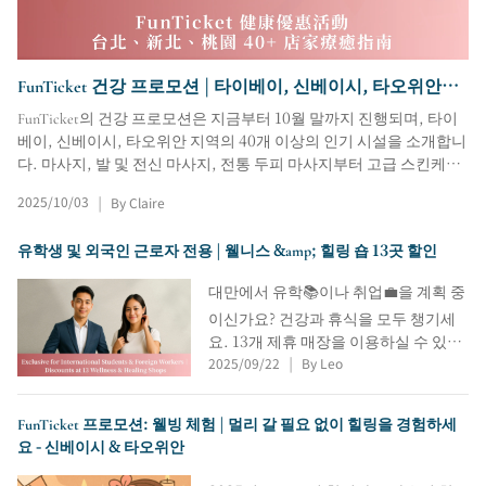
FunTicket 건강 프로모션 | 타이베이, 신베이시, 타오위안의
40개 이상의 힐링 매장 안내
FunTicket의 건강 프로모션은 지금부터 10월 말까지 진행되며, 타이
베이, 신베이시, 타오위안 지역의 40개 이상의 인기 시설을 소개합니
다. 마사지, 발 및 전신 마사지, 전통 두피 마사지부터 고급 스킨케어
까지 모든 것을 할인된 가격으로 즐겨보세요. 근처 시설을 빠르게 찾
2025/10/03
By Claire
|
아 일상에 휴식을 더하세요.
유학생 및 외국인 근로자 전용 | 웰니스 &amp; 힐링 숍 13곳 할인
대만에서 유학📚이나 취업💼을 계획 중
이신가요? 건강과 휴식을 모두 챙기세
요. 13개 제휴 매장을 이용하실 수 있습
2025/09/22
By Leo
니다. 바우처 하나당 NT$1,000 할인 혜
|
택을 드립니다!
FunTicket 프로모션: 웰빙 체험 | 멀리 갈 필요 없이 힐링을 경험하세
요 - 신베이시 & 타오위안