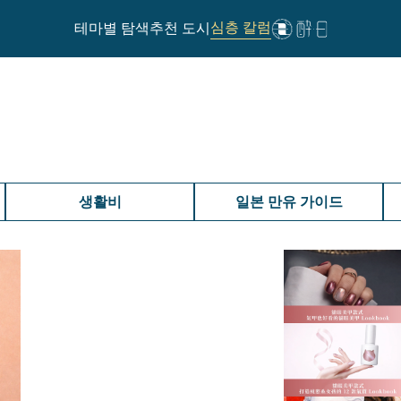
심층 칼럼
테마별 탐색
추천 도시
생활비
일본 만유 가이드