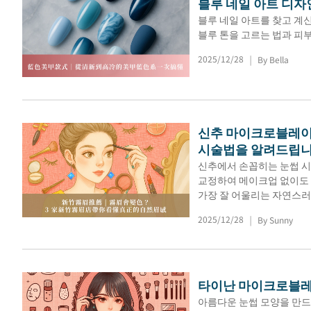
블루 네일 아트 디자
블루 네일 아트를 찾고 계
블루 톤을 고르는 법과 피부
2025/12/28
By Bella
|
신추 마이크로블레이
시술법을 알려드립
신추에서 손꼽히는 눈썹 시
교정하여 메이크업 없이도 
가장 잘 어울리는 자연스러
2025/12/28
By Sunny
|
타이난 마이크로블레
아름다운 눈썹 모양을 만드