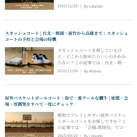
を一つ一つ確認する時間を節約でき
スケットボールコートを予約するた
2025/12/28
By Lolando
ます。
|
めのリンクをまとめました。24時間
営業（屋外）コートや無料・低価格
のコートもご用意しています。営業
時間、料金、予約方法などを簡単に
スカッシュコート | 台北、桃園、新竹から高雄まで：スカッシュ
比較できるので、ワンクリックで検
コートの予約と会場の特徴
索・予約できます。
スカッシュコートを探しているけ
ど、どこから始めたらいいのかわか
らない？この記事では、台北、桃
園、新竹、台中、高雄など、台湾全
2025/11/04
By Athena
|
土のスカッシュコートに関する情報
をまとめています。スポーツセンタ
ーや民間施設の特徴、予約方法、料
金の違い、最新のキャンペーン情報
屋外バスケットボールコート：街で一番クールな闘牛 | 地図、会
などを網羅しています。台湾全土の
場、雰囲気をすべて一度にチェック
スカッシュコートについて知りたい
方は、この記事で包括的な情報とお
便利でプレイしやすい屋外バスケッ
すすめ情報をご覧ください。
トボールコートをお探しですか？こ
の記事では、「会場×雰囲気」でコー
トを公園、河川敷、橋の下の3つのカ
2025/09/20
By Lolando
|