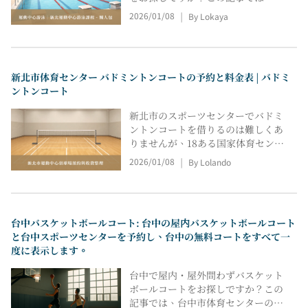
北市体育センターのすべてのスイミ
2026/01/08
By Lokaya
|
ング施設の情報をまとめ、現在開講
中のクラスを例に、各施設のクラス
数、授業料、授業時間などをリスト
アップしています。また、公式登録
新北市体育センター バドミントンコートの予約と料金表 | バドミ
リンク、問い合わせ日、注意事項も
ントンコート
掲載していますので、選択肢を素早
く絞り込み、毎日の習慣や通勤にス
新北市のスポーツセンターでバドミ
イミングを取り入れるのに役立ちま
ントンコートを借りるのは難しくあ
す。
りませんが、18ある国家体育センタ
ーは行政区ごとに点在しており、料
2026/01/08
By Lolando
|
金やピーク時・オフピーク時のルー
ルが若干異なります。板橋、新荘、
新店、中和、永和、蘆州、三重など
のセンターでは、複数の屋内バドミ
台中バスケットボールコート: 台中の屋内バスケットボールコート
ントンコートをオンラインで予約で
と台中スポーツセンターを予約し、台中の無料コートをすべて一
きます。この記事では「スポーツセ
度に表示します。
ンターのバドミントンコート予約」
に焦点を当て、各センターの営業時
台中で屋内・屋外問わずバスケット
間とレンタル料金体系を概説しま
ボールコートをお探しですか？この
す。これにより、各センターの告知
記事では、台中市体育センターのバ