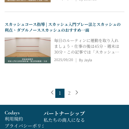
テゴリーに分類しています。大安森
林公園、八徳、翡翠、美地、古亭、
承美左岸、社子橋下、承徳橋下、新
生高架、福河、台中徽中・南興など
スカッシュコース指導 | スカッシュ入門プレー法とスカッシュの
の場所をピックアップし、理想の屋
利点、ダブルノーススカッシュのおすすめ一面
外バスケットボールコートを素早く
見つけられるようお手伝いします。
毎日のルーティンに運動を取り入れ
ましょう。仕事の後は45分、週末は
30分。この記事では「スカッシュコ
ース」を中心に、スカッシュの基本
2025/09/20
By Jayla
|
的な遊び方（ポジショニング、グリ
ップ、壁打ち、コートの予約など）
を解説します。台北市と新北市の情
報に加え、初心者向けの練習メニュ
ーと用具リストも掲載しているの
で、初めての方でも安心してご利用
1
2
いただけます。
Codays
パートナーシップ
利用規約
私たちの商人になる
プライバシーポリシー