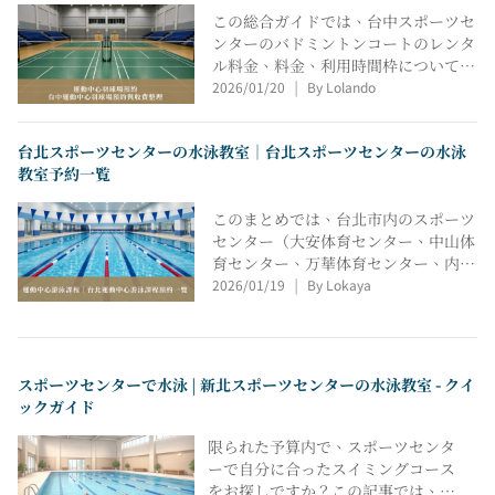
バドミントンコートの予約方法と公式
この総合ガイドでは、台中スポーツセ
リンクを掲載しているので、会場の状
ンターのバドミントンコートのレンタ
況を素早く比較し、予約計画を立てる
ル料金、料金、利用時間枠についてご
のに役立ちます。
2026/01/20
By Lolando
案内しています。朝馬、北区、南屯、
|
大理、潭子、豊原、清水といった主要
なスポーツセンターを網羅し、平日と
台北スポーツセンターの水泳教室｜台北スポーツセンターの水泳
週末の時間料金、ピーク時とオフピー
教室予約一覧
ク時の料金を明確に記載しています。
また、各施設のオンライン予約リンク
このまとめでは、台北市内のスポーツ
も掲載しており、台中スポーツセンタ
センター（大安体育センター、中山体
ーのバドミントンコートを予約する前
育センター、万華体育センター、内湖
に、料金を素早く比較し、利用スケジ
2026/01/19
By Lokaya
体育センター、士林体育センターな
|
ュールを立てることができます。
ど）で人気のスイミングコースの情報
をお届けします。各コースの対象者、
セッション数、総費用、レッスン時間
などをまとめていますので、台北のス
スポーツセンターで水泳 | 新北スポーツセンターの水泳教室 - クイ
ポーツセンターのスイミングコースを
ックガイド
素早く比較し、通勤時間と予算に合わ
せて最適なコースを選ぶのに役立ちま
限られた予算内で、スポーツセンタ
す。
ーで自分に合ったスイミングコース
をお探しですか？この記事では、新