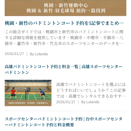
桃園・新竹のバドミントンコート予約を1記事でまとめて
検索 | 桃園・新竹スポーツセンター
この総合ガイドでは、桃園市と新竹市のバドミントンコートに関
する詳細な情報を提供しています。桃園市、中壢市、平鎮市、八
徳市、蘆竹市、新竹市、竹北市のスポーツセンターのデータをま
とめています。平日と週末のレンタル期間、ピーク時とオフピー
2026/01/27
By Lolando
|
ク時の料金、予約リンクを明記しています。仕事帰りの練習用に
中壢市でコートを探している場合でも、週末に予約する必要があ
高雄バドミントンコート予約と料金一覧 | 高雄スポーツセンター
る場合でも、選択肢を素早く比較して、間違いなく予約できま
バドミントン
す。
高雄でバドミントンコートを選ぶには
どうすればいいでしょうか？この記事
では、高雄でレンタルできるおすすめ
2026/01/27
By Lolando
のバドミントンコートをリストアップ
|
し、高雄のバドミントンコートの料
金、平日と週末、ピーク時とオフピー
スポーツセンターバドミントンコート予約 | 台中スポーツセンタ
ク時の料金の違いをまとめています。
ーバドミントンコート予約と料金概要
さらに、高雄の各スポーツセンターの