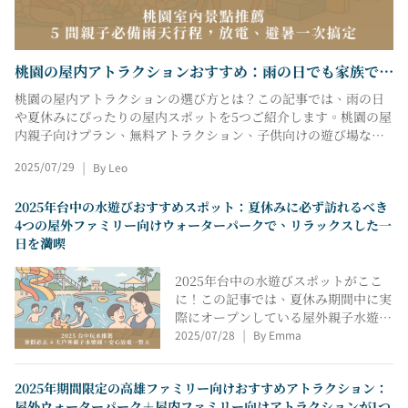
桃園の屋内アトラクションおすすめ：雨の日でも家族で楽
しめるおすすめスポット5選
桃園の屋内アトラクションの選び方とは？この記事では、雨の日
や夏休みにぴったりの屋内スポットを5つご紹介します。桃園の屋
内親子向けプラン、無料アトラクション、子供向けの遊び場な
ど、家族で楽しめるスポットを厳選してご紹介します。チケット
|
2025/07/29
By Leo
の価格情報、年齢制限、予約方法、アクティビティのハイライト
などをまとめてご紹介。半日ツアーを計画する場合でも、雨の日
対策として計画する場合でも、出発前にこの記事をお読みくださ
2025年台中の水遊びおすすめスポット：夏休みに必ず訪れるべき
い。
4つの屋外ファミリー向けウォーターパークで、リラックスした一
日を満喫
2025年台中の水遊びスポットがここ
に！この記事では、夏休み期間中に実
際にオープンしている屋外親子水遊び
スペースを厳選しました。ウォーター
|
2025/07/28
By Emma
パーク、渓流遊び場、水遊び施設な
ど、年齢層や活動リズムに合わせて最
適なスポットをご紹介します。チケッ
2025年期間限定の高雄ファミリー向けおすすめアトラクション：
屋外ウォーターパーク＋屋内ファミリー向けアトラクションが1つ